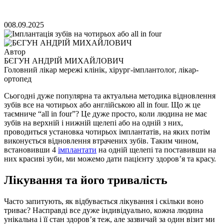
0
08.09.2025
Автор
БЄГУН АНДРІЙ МИХАЙЛОВИЧ
Головний лікар мережі клінік, хірург-імплантолог, лікар-
ортопед
Сьогодні дуже популярна та актуальна методика відновлення
зубів все на чотирьох або англійською all in four. Що ж це
таємниче “all in four”? Це дуже просто, коли людина не має
зубів на верхній і нижній щелепі або на одній з них,
проводиться установка чотирьох імплантатів, на яких потім
виконується відновлення втрачених зубів. Таким чином,
встановивши 4
імплантати
на одній щелепі та поставивши на
них красиві зуби, ми можемо дати пацієнту здоров’я та красу.
Лікування та його тривалість
Часто запитують, як відбувається лікування і скільки воно
триває? Насправді все дуже індивідуально, кожна людина
унікальна і її стан здоров’я теж, але зазвичай за один візит ми