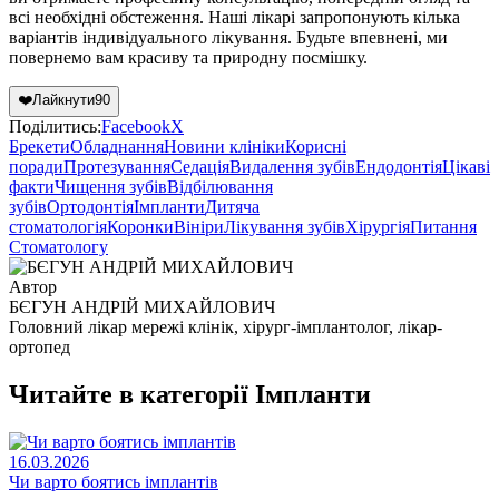
всі необхідні обстеження. Наші лікарі запропонують кілька
варіантів індивідуального лікування. Будьте впевнені, ми
повернемо вам красиву та природну посмішку.
❤️
Лайкнути
90
Поділитись:
Facebook
X
Брекети
Обладнання
Новини клініки
Корисні
поради
Протезування
Седація
Видалення зубів
Ендодонтія
Цікаві
факти
Чищення зубів
Відбілювання
зубів
Ортодонтія
Імпланти
Дитяча
стоматологія
Коронки
Вініри
Лікування зубів
Хірургія
Питання
Стоматологу
Автор
БЄГУН АНДРІЙ МИХАЙЛОВИЧ
Головний лікар мережі клінік, хірург-імплантолог, лікар-
ортопед
Читайте в категорії
Імпланти
16.03.2026
Чи варто боятись імплантів