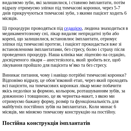
видаляємо зуби, які залишилися, і ставимо імплантати, потім
відразу отримуємо зліпки під тимчасові коронки, через 5-7
днів прикручуються тимчасові зуби, з якими пацієнт ходить 6
місяців.
Ці процедури проводяться під
седацією
, людина знаходиться в
медикаментозному сні, лікар видаляє непридатні зуби або
корені, що залишилися, встановлює імплантати, отримує
зліпки під тимчасові протези, і пацієнт прокидається вже зі
встановленими імплантатами, без стресу, болю і страху після
проведених процедур. Наша клініка має ліцензію на седацію,
досвідченого лікаря – анестезіолога, який зробить все, щоб
лікування пройшло для пацієнта м’яко та без стресу.
Виникає питання, чому і навіщо потрібні тимчасові коронки?
Відповімо відразу, це обов’язковий етап, через який проходять
всі пацієнти, на тимчасових коронках лікар може побачити
якісь недоліки за формою, кольором, розташуванням зубів, за
довжиною і товщиною, це як чернетка-макет, з якою ми
отримуємо бажану форму, розмір та функціональність для
майбутніх постійних зубів на імплантатах. Коли минає 6
місяців, ми міняємо тимчасову конструкцію на постійну.
Постійна конструкція імплантатів