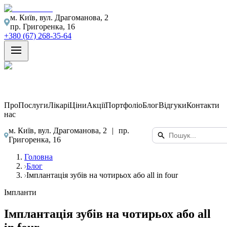
м. Київ, вул. Драгоманова, 2
пр. Григоренка, 16
+380 (67) 268-35-64
Про
Послуги
Лікарі
Ціни
Акції
Портфоліо
Блог
Відгуки
Контакти
нас
м. Київ, вул. Драгоманова, 2
|
пр.
Григоренка, 16
Головна
Блог
Імплантація зубів на чотирьох або all in four
Імпланти
Імплантація зубів на чотирьох або all