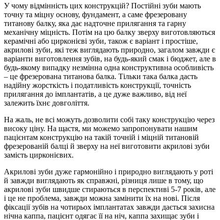
У чому відмінність цих конструкцій? Постійні зуби мають
точну та міцну основу, фундамент, а саме фрезеровану
титанову балку, яка дає надточне прилягання та гарну
механічну міцність. Потім на цю балку зверху виготовляються
керамічні або цирконієві зуби, також є варіант і простіше,
акрилові зуби, які теж виглядають природно, загалом завжди є
варіанти виготовлення зубів, на будь-який смак і бюджет, але в
будь-якому випадку незмінна одна конструктивна особливість
– це фрезерована титанова балка. Тільки така балка дасть
надійну жорсткість і податливість конструкції, точність
прилягання до імплантатів, а це дуже важливо, від неї
залежить їхнє довголіття.
На жаль, не всі можуть дозволити собі таку конструкцію через
високу ціну. На щастя, ми можемо запропонувати нашим
пацієнтам конструкцію на такій точній і міцній титановій
фрезерованій балці й зверху на неї виготовити акрилові зуби
замість цирконієвих.
Акрилові зуби дуже гармонійно і природно виглядають у роті
й завжди виглядають як справжні, різниця лише в тому, що
акрилові зуби швидше стираються в перспективі 5-7 років, але
і це не проблема, завжди можна замінити їх на нові. Після
фіксації зубів на чотирьох імплантатах завжди дається захисна
нічна каппа, пацієнт одягає її на ніч, каппа захищає зуби і