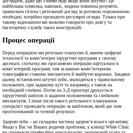
доглядати, адже що з ними буде якщо вони штучні? Це
найбільша помилка, навпаки, людина повинна розуміти,
правильна гігієна і ретельний догляд за ротовою порожниною
необхідні, потрібно проходити регулярні огляди. Тільки при
такому відношенні ми можемо говорити про довгу та
багаторічну службу таких конструкцій.
Процес операції
Перед операцією ми ретельно плануємо її, маючи цифрові
технології та комп’ютерні хірургічні програми у своєму
арсеналі, спочатку ми проганяємо операцію віртуально в
комп’ютерній програмі, там за вашою комп’ютерною
томографією ставимо імплантати й майбутні коронки. Завдяки
цьому, встановлені штучні зуби, знаходяться у правильному
положенні, при заданому куті та напрямку, а також на
необхідній глибині. Потім на 3-Д принтері друкується
хірургічний шаблон із заданим положенням та глибиною
імплантатів. І лише після такого ретельного планування
спеціаліст проводить операцію за шаблоном, який дає нам
прогнозований та точний результат.
Здорові зуби – це складова частина здоров’я всього організму.
Якщо у Вас чи Ваших родичів проблема, у клініці White Clinic
ви отримаєте професійну консультацію, попередній огляд та