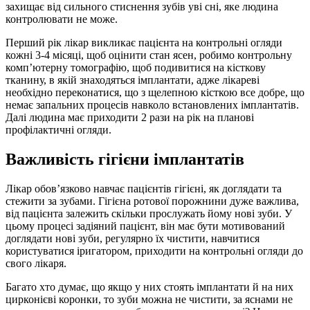
захищає від сильного стиснення зубів уві сні, яке людина
контролювати не може.
Перший рік лікар викликає пацієнта на контрольні огляди
кожні 3-4 місяці, щоб оцінити стан ясен, робимо контрольну
комп’ютерну томографію, щоб подивитися на кісткову
тканину, в якій знаходяться імплантати, адже лікареві
необхідно переконатися, що з щелепною кісткою все добре, що
немає запальних процесів навколо встановлених імплантатів.
Далі людина має приходити 2 рази на рік на планові
профілактичні огляди.
Важливість гігієни імплантатів
Лікар обов’язково навчає пацієнтів гігієні, як доглядати та
стежити за зубами. Гігієна ротової порожнини дуже важлива,
від пацієнта залежить скільки прослужать йому нові зуби. У
цьому процесі задіяний пацієнт, він має бути мотивований
доглядати нові зуби, регулярно їх чистити, навчитися
користуватися іригатором, приходити на контрольні огляди до
свого лікаря.
Багато хто думає, що якщо у них стоять імплантати й на них
цирконієві коронки, то зуби можна не чистити, за яснами не