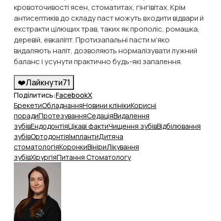
кровоточивості ясен, стоматитах, гінгівітах. Крім
антисептиків до складу паст можуть входити відвари й
екстракти цілющих трав, таких як прополіс, ромашка,
деревій, евкаліпт. Протизапальні пасти м’яко
видаляють наліт, дозволяють нормалізувати лужний
баланс і усунути практично будь-які запалення.
❤️
Лайкнути
71
Поділитись:
Facebook
X
Брекети
Обладнання
Новини клініки
Корисні
поради
Протезування
Седація
Видалення
зубів
Ендодонтія
Цікаві факти
Чищення зубів
Відбілювання
зубів
Ортодонтія
Імпланти
Дитяча
стоматологія
Коронки
Вініри
Лікування
зубів
Хірургія
Питання Стоматологу