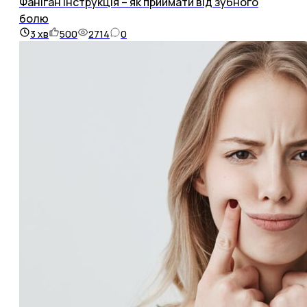
Фаніган інструкція – як приймати від зубного
болю
3
хв
500
2714
0