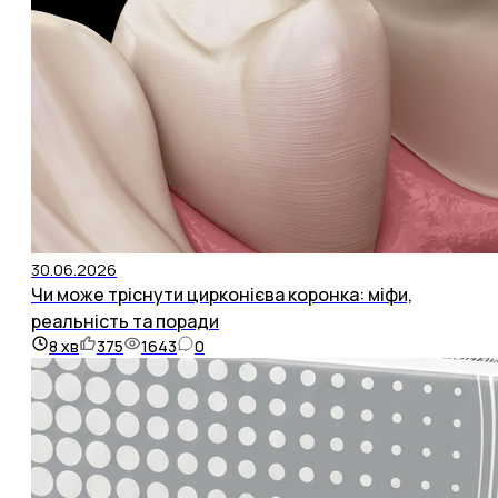
30.06.2026
Чи може тріснути цирконієва коронка: міфи,
реальність та поради
8
хв
375
1643
0