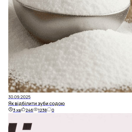
30.09.2025
Як відбілити зуби содою
3
хв
246
1238
0