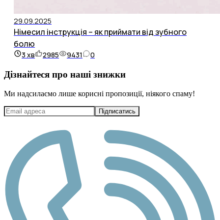
29.09.2025
Німесил інструкція – як приймати від зубного
болю
3
хв
2985
9431
0
Дізнайтеся про наші знижки
Ми надсилаємо лише корисні пропозиції, ніякого спаму!
Підписатись