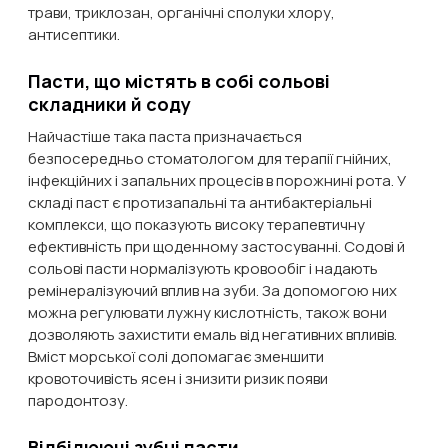
трави, триклозан, органічні сполуки хлору,
антисептики.
Пасти, що містять в собі сольові
складники й соду
Найчастіше така паста призначається
безпосередньо стоматологом для терапії гнійних,
інфекційних і запальних процесів в порожнині рота. У
складі паст є протизапальні та антибактеріальні
комплекси, що показують високу терапевтичну
ефективність при щоденному застосуванні. Содові й
сольові пасти нормалізують кровообіг і надають
ремінералізуючий вплив на зуби. За допомогою них
можна регулювати лужну кислотність, також вони
дозволяють захистити емаль від негативних впливів.
Вміст морської солі допомагає зменшити
кровоточивість ясен і знизити ризик появи
пародонтозу.
Відбілюючі зубні пасти