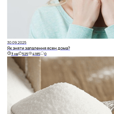
30.09.2025
Як зняти запалення ясен дома?
3
хв
525
4185
0