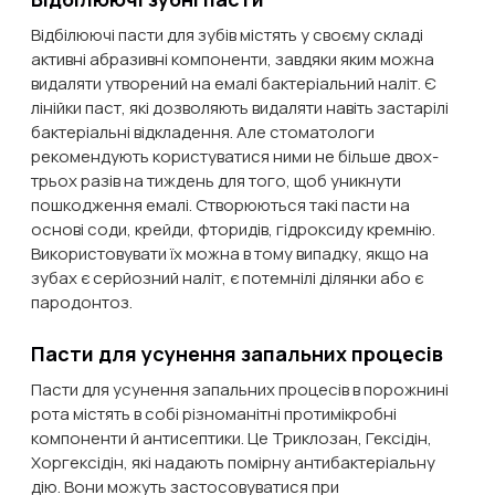
Відбілюючі пасти для зубів містять у своєму складі
активні абразивні компоненти, завдяки яким можна
видаляти утворений на емалі бактеріальний наліт. Є
лінійки паст, які дозволяють видаляти навіть застарілі
бактеріальні відкладення. Але стоматологи
рекомендують користуватися ними не більше двох-
трьох разів на тиждень для того, щоб уникнути
пошкодження емалі. Створюються такі пасти на
основі соди, крейди, фторидів, гідроксиду кремнію.
Використовувати їх можна в тому випадку, якщо на
зубах є серйозний наліт, є потемнілі ділянки або є
пародонтоз.
Пасти для усунення запальних процесів
Пасти для усунення запальних процесів в порожнині
рота містять в собі різноманітні протимікробні
компоненти й антисептики. Це Триклозан, Гексідін,
Хоргексідін, які надають помірну антибактеріальну
дію. Вони можуть застосовуватися при