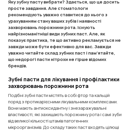
Яку зубну пасту вибрати? Здається, що це досить
просте завдання. Але стоматологи
рекомендують уважно ставитися до нього з
урахуванням стану ваших зубів і наявності
захворювань порожнини рота. Існують
найрізноманітніші види зубних паст. Але, як
показує практика, те що активно рекламується не
завжди може бути ефективно для вас. Завжди
уважно читайте склад зубних паст і пам’ятайте,
що недорогі пасти нітрохи не гірше відомих
брендів.
Зубні пасти для лікування і профілактики
захворювань порожнини рота
Подібні зубні пасти містять в собі фтор та кальцій
поряд з протикарієсними лікувальними комплексами.
Вони мають антиоксидантну і знезаражувальні
властивості, які захищають порожнину рота і самі зуби
від великої кількості штамів патогенних
мікроорганізмів. До складу таких паст входять цілющі