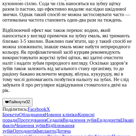
кухонною сіллю. Сода чи сіль наносяться на зубну щітку
разом із пастою, що ефективно видаляє наслідки шкідливої ​​
звички. Однак такий спосіб не можна застосовувати часто —
оптимальна частота становить один-два рази на тиждень.
Відбілюючий ефект має також перекис водню, який
наноситься у вигляді примочок на зубну емаль, які тримають
близько 3-5 хвилин. Важливо пам’ятати, що у такий спосіб не
можна зловживати, інакше емаль може набути неприродного
кольору. Як профілактичний засіб курцям рекомендують
використовувати жорсткі зубні щітки, які здатні очистити
наліт і надати зубам природного вигляду. Оскільки здоров’я
зубів також залежить від загального стану організму, то до
раціону бажано включити моркву, яблука, кукурудзу, які в
тому числі допомагають позбутися нальоту на зубах. Не слід
забувати й про регулярне відвідування стоматолога двічі на
рік.
❤️
Лайкнути
32
Поділитись:
Facebook
X
Брекети
Обладнання
Новини клініки
Корисні
поради
Протезування
Седація
Видалення зубів
Ендодонтія
Цікаві
факти
Чищення зубів
Відбілювання
зубів
Ортодонтія
Імпланти
Дитяча