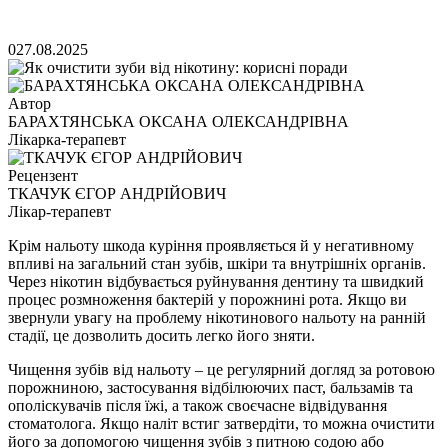
0
27.08.2025
Автор
БАРАХТЯНСЬКА ОКСАНА ОЛЕКСАНДРІВНА
Лікарка-терапевт
Рецензент
ТКАЧУК ЄГОР АНДРІЙОВИЧ
Лікар-терапевт
Крім нальоту шкода куріння проявляється й у негативному
впливі на загальний стан зубів, шкіри та внутрішніх органів.
Через нікотин відбувається руйнування дентину та швидкий
процес розмноження бактерій у порожнині рота. Якщо ви
звернули увагу на проблему нікотинового нальоту на ранній
стадії, це дозволить досить легко його зняти.
Чищення зубів від нальоту – це регулярний догляд за ротовою
порожниною, застосування відбілюючих паст, бальзамів та
ополіскувачів після їжі, а також своєчасне відвідування
стоматолога. Якщо наліт встиг затвердіти, то можна очистити
його за допомогою чищення зубів з питною содою або