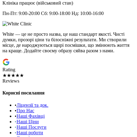
Клініка працює (військовий стан)
Пн-Пт: 9:00-20:00 Сб: 9:00-18:00 Нд: 10:00-16:00
White — це не просто назва, це наш стандарт якості. Чисті
думки, прозорі ціни та білосніжні результати. Ми створили
місце, де народжуються щирі посмішки, що змінюють життя
на краще. Додайте своєму образу сяйва разом з нами.
Rating
★★★★★
Reviews
Корисні посилання
•
Ліцензії та док.
•
Про Нас
•
Наші Фахівці
•
Наші Ціни
•
Наші Послуги
•
Наші роботи