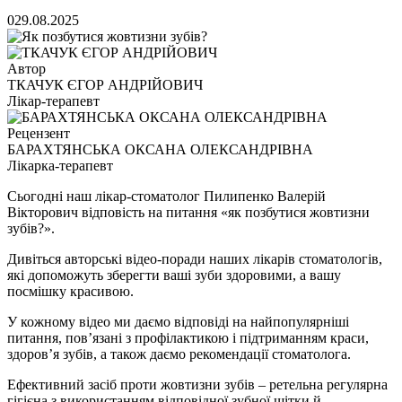
0
29.08.2025
Автор
ТКАЧУК ЄГОР АНДРІЙОВИЧ
Лікар-терапевт
Рецензент
БАРАХТЯНСЬКА ОКСАНА ОЛЕКСАНДРІВНА
Лікарка-терапевт
Сьогодні наш лікар-стоматолог Пилипенко Валерій
Вікторович відповість на питання «як позбутися жовтизни
зубів?».
Дивіться авторські відео-поради наших лікарів стоматологів,
які допоможуть зберегти ваші зуби здоровими, а вашу
посмішку красивою.
У кожному відео ми даємо відповіді на найпопулярніші
питання, пов’язані з профілактикою і підтриманням краси,
здоров’я зубів, а також даємо рекомендації стоматолога.
Ефективний засіб проти жовтизни зубів – ретельна регулярна
гігієна з використанням відповідної зубної щітки й