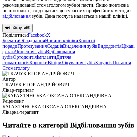
рекомендованої стоматологом зубної пасти. Якщо жовтизна
не проходить, слід вдатися до сучасних професійних методик
відбілювання
зубів. Дана послуга надається в нашій клініці.
❤️
Лайкнути
69
Поділитись:
Facebook
X
Брекети
Обладнання
Новини клініки
Корисні
поради
Протезування
Седація
Видалення зубів
Ендодонтія
Цікаві
факти
Чищення зубів
Відбілювання
зубів
Ортодонтія
Імпланти
Дитяча
стоматологія
Коронки
Вініри
Лікування зубів
Хірургія
Питання
Стоматологу
Автор
ТКАЧУК ЄГОР АНДРІЙОВИЧ
Лікар-терапевт
Рецензент
БАРАХТЯНСЬКА ОКСАНА ОЛЕКСАНДРІВНА
Лікарка-терапевт
Читайте в категорії
Відбілювання зубів