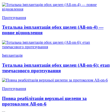
Протезування
Тотальна імплантація обох щелеп (All-on-4) —
повне відновлення
Імплантація
Тотальна імплантація обох щелеп (All-on-6): етап
тимчасового протезування
Протезування
Повна реабілітація верхньої щелепи за
протоколом All-on-6