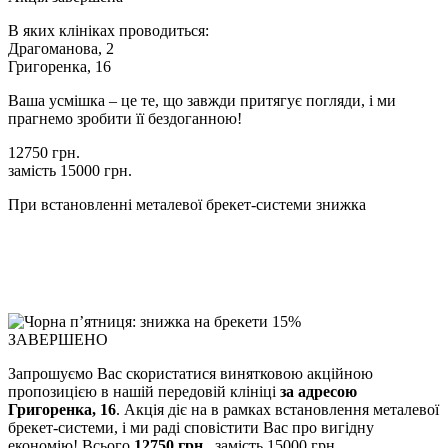
В яких клініках проводиться:
Драгоманова, 2
Григоренка, 16
Ваша усмішка – це те, що завжди притягує погляди, і ми
прагнемо зробити її бездоганною!
12750 грн.
замість
15000 грн.
При встановленні металевої брекет-системи знижка
ЗАВЕРШЕНО
Запрошуємо Вас скористатися винятковою акційною
пропозицією в нашій передовій клініці
за адресою
Григоренка, 16
. Акція діє на в рамках встановлення металевої
брекет-системи, і ми раді сповістити Вас про вигідну
економію! Всього
12750 грн.
, замість 15000 грн.