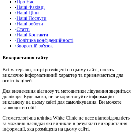
•
Про Нас
•
Наші Фахівці
•
Наші Ціни
•
Наші Послуги
•
Наші роботи
•
Статті
•
Наші Контакти
•
Політика конфіденційності
•
Зворотній зв'язок
Використання сайту
Всі матеріали, котрі розміщені на цьому сайті, носять
виключно інформативний характер та призначаються для
освітніх цілей.
Для визначення діагнозу та методитики лікування зверніться
до лікаря. Будь ласка, не використовуйте інформацію
викладену на цьому сайті для самолікування. Ви можете
зашкодити собі!
Стоматологічна клініка White Clinic не несе відповідальність
за можливі наслідки які виникли в результаті використання
інформації, яка розміщена на цьому сайті.