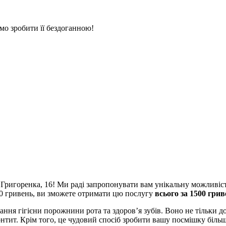
мо зробити її бездоганною!
а Григоренка, 16! Ми раді запропонувати вам унікальну можливіс
00 гривень, ви зможете отримати цю послугу
всього за 1500 грив
ня гігієни порожнини рота та здоров’я зубів. Воно не тільки до
онтит. Крім того, це чудовий спосіб зробити вашу посмішку біл