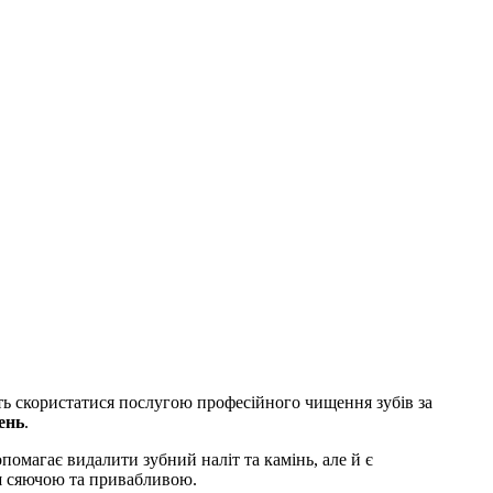
ть скористатися послугою професійного чищення зубів за
ень
.
помагає видалити зубний наліт та камінь, але й є
ьш сяючою та привабливою.