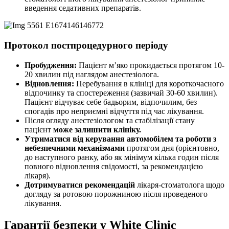
введення седативних препаратів.
Протокол постпроцедурного періоду
Пробудження:
Пацієнт м’яко прокидається протягом 10-
20 хвилин під наглядом анестезіолога.
Відновлення:
Перебування в клініці для короткочасного
відпочинку та спостереження (зазвичай 30-60 хвилин).
Пацієнт відчуває себе бадьорим, відпочилим, без
спогадів про неприємні відчуття під час лікування.
Після огляду анестезіологом та стабілізації стану
пацієнт
може залишити клініку.
Утриматися від керування автомобілем та роботи з
небезпечними механізмами
протягом дня (орієнтовно,
до наступного ранку, або як мінімум кілька годин після
повного відновлення свідомості, за рекомендацією
лікаря).
Дотримуватися рекомендацій
лікаря-стоматолога щодо
догляду за ротовою порожниною після проведеного
лікування.
Гарантії безпеки у White Clinic