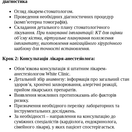
діагностика
Огляд лікарем-стоматологом.
Проведення необхідних діагностичних процедур
(комп’ютерна томографія).
Складання детального плану стоматологічного
лікування.
При плануванні імплантації: КТ для оцінки
об’єму кістки, віртуальне планування положення
імплантату, виготовлення навігаційного хірургічного
шаблону для точності встановлення.
Крок 2: Консультація лікаря-анестезіолога:
Обов’язкова консультація зі штатним лікарем-
анестезіологом White Clinic.
Детальний збір анамнезу: інформація про загальний стан
здоров’я, хронічні захворювання, алергічні реакції,
прийом лікарських препаратів.
Виявлення можливих протипоказань або факторів
ризику.
Призначення необхідного переліку лабораторних та
інструментальних досліджень.
За необхідності – направлення на консультацію до
суміжних спеціалістів (кардіолога, ендокринолога,
сімейного лікаря), у яких пацієнт спостерігається.