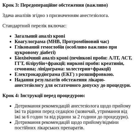
Крок 3: Передопераційне обстеження (важливо)
Здача аналізів згідно з призначенням анестезіолога.
Стандартний перелік включає:
Загальний аналіз крові
Коагулограма (МНВ, Протромбіновий час)
Глікований гемоглобін (особливо важливо при
цукровому діабеті)
Біохімічний аналіз крові (печінкові проби: АЛТ, АСТ,
ГГТ, білірубін+фракції; ниркові проби: креатинін,
сечовина; ліпідограма: холестерин+фракції)
Електрокардіограма (ЕКГ) з розшифровкою.
Надання результатів обстеження лікарю-
анестезіологу для остаточного допуску до процедури.
Крок 4: Інструкції перед процедурою:
Дотримання рекомендацій анестезіолога щодо прийому
їжі та рідини перед седацією (зазвичай, утримання від
їжі за 6 годин та від рідини за 2 години до процедури).
Дотримання рекомендацій щодо прийому/відміни
постійних лікарських препаратів.