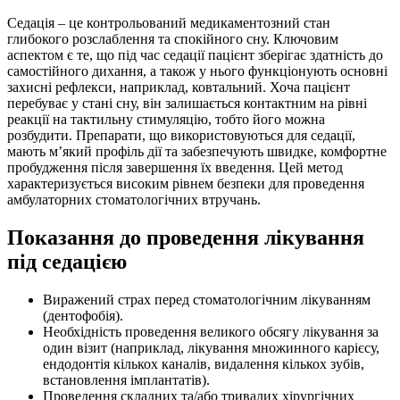
Седація – це контрольований медикаментозний стан
глибокого розслаблення та спокійного сну. Ключовим
аспектом є те, що під час седації пацієнт зберігає здатність до
самостійного дихання, а також у нього функціонують основні
захисні рефлекси, наприклад, ковтальний. Хоча пацієнт
перебуває у стані сну, він залишається контактним на рівні
реакції на тактильну стимуляцію, тобто його можна
розбудити. Препарати, що використовуються для седації,
мають м’який профіль дії та забезпечують швидке, комфортне
пробудження після завершення їх введення. Цей метод
характеризується високим рівнем безпеки для проведення
амбулаторних стоматологічних втручань.
Показання до проведення лікування
під седацією
Виражений страх перед стоматологічним лікуванням
(дентофобія).
Необхідність проведення великого обсягу лікування за
один візит (наприклад, лікування множинного карієсу,
ендодонтія кількох каналів, видалення кількох зубів,
встановлення імплантатів).
Проведення складних та/або тривалих хірургічних