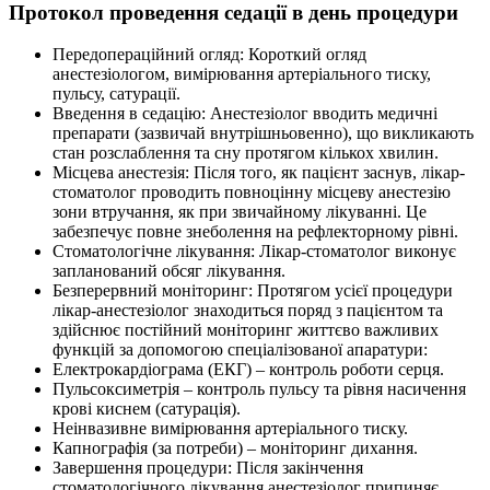
Протокол проведення седації в день процедури
Передопераційний огляд: Короткий огляд
анестезіологом, вимірювання артеріального тиску,
пульсу, сатурації.
Введення в седацію: Анестезіолог вводить медичні
препарати (зазвичай внутрішньовенно), що викликають
стан розслаблення та сну протягом кількох хвилин.
Місцева анестезія: Після того, як пацієнт заснув, лікар-
стоматолог проводить повноцінну місцеву анестезію
зони втручання, як при звичайному лікуванні. Це
забезпечує повне знеболення на рефлекторному рівні.
Стоматологічне лікування: Лікар-стоматолог виконує
запланований обсяг лікування.
Безперервний моніторинг: Протягом усієї процедури
лікар-анестезіолог знаходиться поряд з пацієнтом та
здійснює постійний моніторинг життєво важливих
функцій за допомогою спеціалізованої апаратури:
Електрокардіограма (ЕКГ) – контроль роботи серця.
Пульсоксиметрія – контроль пульсу та рівня насичення
крові киснем (сатурація).
Неінвазивне вимірювання артеріального тиску.
Капнографія (за потреби) – моніторинг дихання.
Завершення процедури: Після закінчення
стоматологічного лікування анестезіолог припиняє