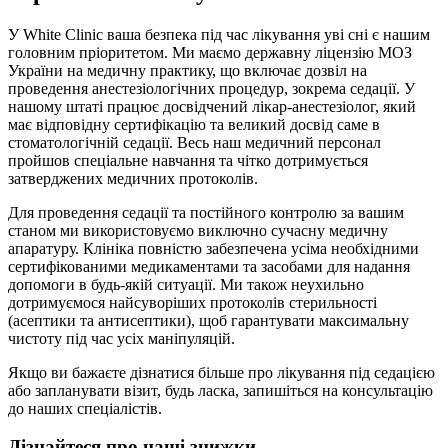
У White Clinic ваша безпека під час лікування уві сні є нашим
головним пріоритетом. Ми маємо державну ліцензію МОЗ
України на медичну практику, що включає дозвіл на
проведення анестезіологічних процедур, зокрема седації. У
нашому штаті працює досвідчений лікар-анестезіолог, який
має відповідну сертифікацію та великий досвід саме в
стоматологічній седації. Весь наш медичний персонал
пройшов спеціальне навчання та чітко дотримується
затверджених медичних протоколів.
Для проведення седації та постійного контролю за вашим
станом ми використовуємо виключно сучасну медичну
апаратуру. Клініка повністю забезпечена усіма необхідними
сертифікованими медикаментами та засобами для надання
допомоги в будь-якій ситуації. Ми також неухильно
дотримуємося найсуворіших протоколів стерильності
(асептики та антисептики), щоб гарантувати максимальну
чистоту під час усіх маніпуляцій.
Якщо ви бажаєте дізнатися більше про лікування під седацією
або запланувати візит, будь ласка, запишіться на консультацію
до наших спеціалістів.
Дізнайтеся про наші знижки