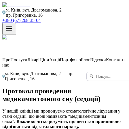
м. Київ, вул. Драгоманова, 2
пр. Григоренка, 16
+380 (67) 268-35-64
Про
Послуги
Лікарі
Ціни
Акції
Портфоліо
Блог
Відгуки
Контакти
нас
м. Київ, вул. Драгоманова, 2
|
пр.
Григоренка, 16
Протокол проведення
медикаментозного сну (седації)
У нашій клініці ми пропонуємо стоматологічне лікування у
стані седації, що іноді називають “медикаментозним
сном”.
Важливо чітко розуміти, що цей стан принципово
відрізняється від загального наркозу.