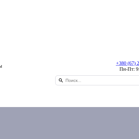
+380 (67) 
ы
Пн-Пт: 9