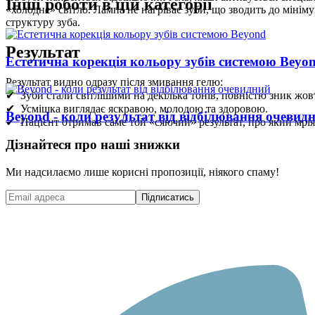
Інші роботи в цій категорії
«холодне» світло. Лампа не нагріває зуби, що зводить до мінім
структуру зуба.
Результат
Естетична корекція кольору зубів системою Beyo
Результат видно одразу після змивання гелю:
✔ Зуби стали світлішими на декілька тонів, повністю зник жов
✔ Усмішка виглядає яскравою, молодою та здоровою.
Beyond - коли результат від відбілювання очевид
✔ Пацієнт отримав саме той «сяючий» результат, про який мрія
Дізнайтеся про наші знижки
Ми надсилаємо лише корисні пропозиції, ніякого спаму!
Підписатись