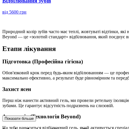
Відбілювання зубів
від 5600 грн
Природний колір зубів часто має теплі, жовтуваті відтінки, які
Beyond — це «золотий стандарт» відбілювання, який поєднує ви
Етапи лікування
Підготовка (Професійна гігієна)
Обов'язковий крок перед будь-яким відбілюванням — це професій
максимально ефективно, а результат буде рівномірним та перед
Захист ясен
Перш ніж нанести активний гель, ми провели ретельну ізоляцію
зубами. Це гарантує відсутність подразнень на слизовій.
Активація (Технологія Beyond)
Показати більше
На зуби наноситься відбілюючий гель, який активується спеці