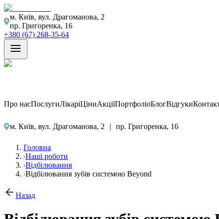
м. Київ, вул. Драгоманова, 2
пр. Григоренка, 16
+380 (67) 268-35-64
Про нас
Послуги
Лікарі
Ціни
Акції
Портфоліо
Блог
Відгуки
Контак
м. Київ, вул. Драгоманова, 2
|
пр. Григоренка, 16
Головна
Наші роботи
Відбілювання
Відбілювання зубів системою Beyond
Назад