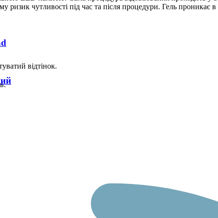
уму ризик чутливості під час та після процедури. Гель проникає 
nd
туватий відтінок.
ний
в.