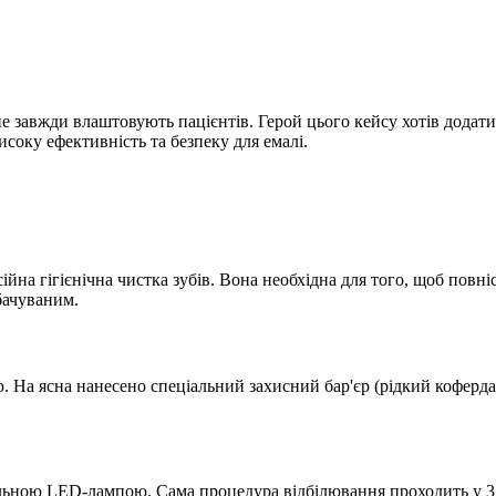
 не завжди влаштовують пацієнтів. Герой цього кейсу хотів додати
соку ефективність та безпеку для емалі.
на гігієнічна чистка зубів. Вона необхідна для того, щоб повніс
бачуваним.
. На ясна нанесено спеціальний захисний бар'єр (рідкий коферд
альною LED-лампою. Сама процедура відбілювання проходить у 3