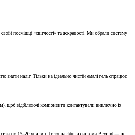
 своїй посмішці «світлості» та яскравості. Ми обрали систему
тю зняти наліт. Тільки на ідеально чистій емалі гель спрацює
ам), щоб відбілюючі компоненти контактували виключно із
 сети по 15–20 хвилин. Головна фішка системи Beyond — це