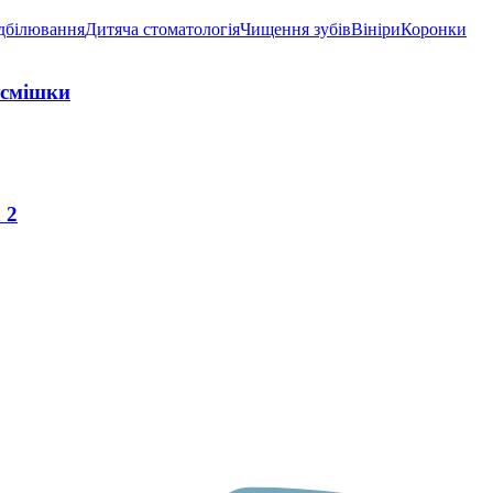
дбілювання
Дитяча стоматологія
Чищення зубів
Вініри
Коронки
усмішки
 2