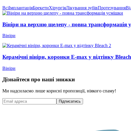
Всі
Імплантація
Брекети
Хірургія
Лікування зубів
Протезування
Ві
Вініри на верхню щелепу - повна трансформація 
Вініри
Керамічні вініри, коронки E-max у відтінку Bleach
Вініри
Дізнайтеся про наші знижки
Ми надсилаємо лише корисні пропозиції, ніякого спаму!
Підписатись