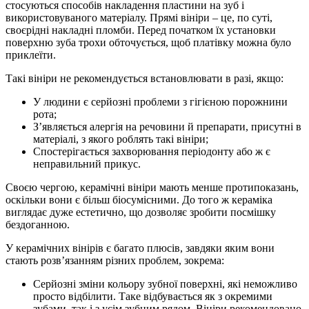
стосуються способів накладення пластини на зуб і
використовуваного матеріалу. Прямі вініри – це, по суті,
своєрідні накладні пломби. Перед початком їх установки
поверхню зуба трохи обточується, щоб платівку можна було
приклеїти.
Такі вініри не рекомендується встановлювати в разі, якщо:
У людини є серйозні проблеми з гігієною порожнини
рота;
З’являється алергія на речовини й препарати, присутні в
матеріалі, з якого роблять такі вініри;
Спостерігається захворювання періодонту або ж є
неправильний прикус.
Своєю чергою, керамічні вініри мають менше протипоказань,
оскільки вони є більш біосумісними. До того ж кераміка
виглядає дуже естетично, що дозволяє зробити посмішку
бездоганною.
У керамічних вінірів є багато плюсів, завдяки яким вони
стають розв’язанням різних проблем, зокрема:
Серйозні зміни кольору зубної поверхні, які неможливо
просто відбілити. Таке відбувається як з окремими
зубами, так і з усім зубним рядом. Вініри рекомендовано