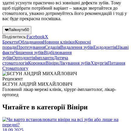
здатні усунути практично всі зовнішні дефекти зубів. Тому
щоб підібрати потрібний варіант – завжди звертайтеся до
стоматолога, уважно дотримуйтесь його рекомендацій і тоді у
вас буде прекрасна посмішка.
❤️
Лайкнути
50
Поділитись:
Facebook
X
Брекети
Обладнання
Новини клініки
Корисні
поради
Протезування
Седація
Видалення зубів
Ендодонтія
Цікаві
факти
Чищення зубів
Відбілювання
зубів
Ортодонтія
Імпланти
Дитяча
стоматологія
Коронки
Вініри
Лікування зубів
Хірургія
Питання
Стоматологу
Рецензент
БЄГУН АНДРІЙ МИХАЙЛОВИЧ
Головний лікар мережі клінік, хірург-імплантолог, лікар-
ортопед
Читайте в категорії
Вініри
18.09.2025