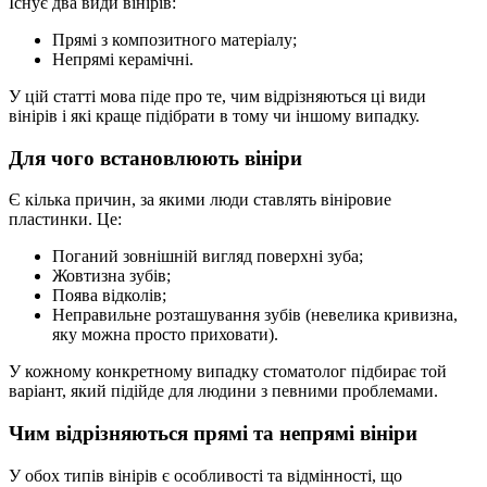
Існує два види вінірів:
Прямі з композитного матеріалу;
Непрямі керамічні.
У цій статті мова піде про те, чим відрізняються ці види
вінірів і які краще підібрати в тому чи іншому випадку.
Для чого встановлюють вініри
Є кілька причин, за якими люди ставлять вініровие
пластинки. Це:
Поганий зовнішній вигляд поверхні зуба;
Жовтизна зубів;
Поява відколів;
Неправильне розташування зубів (невелика кривизна,
яку можна просто приховати).
У кожному конкретному випадку стоматолог підбирає той
варіант, який підійде для людини з певними проблемами.
Чим відрізняються прямі та непрямі вініри
У обох типів вінірів є особливості та відмінності, що