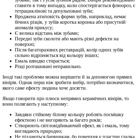
ставити в тому випадку, коли спостерігається флюороз, є
тетрациклінові та депульповані зуби;
Вроджена атиповість форми зубів, наприклад, немає
бічних різців, у зубів коротка коронка або присутній
аномалія прикусу;
Є велика відстань між зубами;
Передні зуби сколоти або мають різні дефекти на
поверхні;
Після багаторазових реставрацій, колір одних зубів
сильно відрізняється від кольору інших;
Емаль швидко стирається;
Різці розташовані неправильно.
Іноді такі проблеми можна вирішити й за допомогою прямих
вінірів. Однак перш ніж зробити вибір, потрібно визначитися,
якого саме ефекту людина хоче досягти.
Якщо говорити про плюси непрямих керамічних вінірів, то
вони полягають у наступному:
Завдяки стійкому білому кольору роблять посмішку
ефектною і не вигоряють за багато років;
Створюють світловідбиваючий ефект, як і емаль, тому
виглядають природно;
Не піддаються барвникам, бо поверхня у пластин гладка