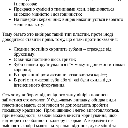
і непрозора;
Прекрасно сумісні з тканинами ясен, відрізняються
високою міцністю і довговічністю;
На поверхні керамічних вінірів накопичується набагато
менше нальоту.
Тому багато хто вибирає такий тип пластин, проте іноді
доводиться ставити прямі, тому, що є такі протипоказання:
Людина постійно скрипить зубами – страждає від
бруксизму;
Є звичка постійно щось гризти;
Зуби сильно зруйнувалися і їм можуть допомогти тільки
коронки;
В порожнині рота активно розвивається карієс;
В роті є тимчасові зуби або ті, які були схильні до
інтенсивного фторування.
Ось чому вибором відповідного типу вінірів повинен
займатися стоматолог. У будь-якому випадку, обидва види
пластинок мають свої плюси та допомагають зробити
посмішку красивою. Прямі швидко і легко виготовляються,
при необхідності, завжди можна внести коригування, щоб
відтворити особливості кольору і форми. А керамічні не
змінюють колір і мають натуральні відтінок, дуже міцні та