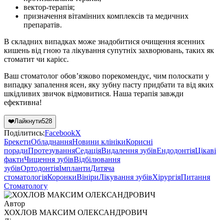
вектор-терапія;
призначення вітамінних комплексів та медичних
препаратів.
В складних випадках може знадобитися очищення ясенних
кишень від гною та лікування супутніх захворювань, таких як
стоматит чи карієс.
Ваш стоматолог обов’язково порекомендує, чим полоскати у
випадку запалення ясен, яку зубну пасту придбати та від яких
шкідливих звичок відмовитися. Наша терапія завжди
ефективна!
❤️
Лайкнути
528
Поділитись:
Facebook
X
Брекети
Обладнання
Новини клініки
Корисні
поради
Протезування
Седація
Видалення зубів
Ендодонтія
Цікаві
факти
Чищення зубів
Відбілювання
зубів
Ортодонтія
Імпланти
Дитяча
стоматологія
Коронки
Вініри
Лікування зубів
Хірургія
Питання
Стоматологу
Автор
ХОХЛОВ МАКСИМ ОЛЕКСАНДРОВИЧ