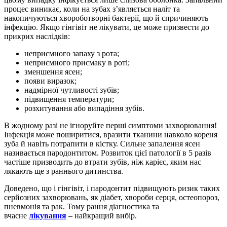
процес виникає, коли на зубах з’являється наліт та
накопичуються хвороботворні бактерії, що й спричиняють
інфекцію. Якщо гінгівіт не лікувати, це може призвести до
прикрих наслідків:
неприємного запаху з рота;
неприємного присмаку в роті;
зменшення ясен;
появи виразок;
надмірної чутливості зубів;
підвищення температури;
розхитування або випадіння зубів.
В жодному разі не ігноруйте перші симптоми захворювання!
Інфекція може поширитися, вразити тканини навколо кореня
зуба й навіть потрапити в кістку. Сильне запалення ясен
називається пародонтитом. Розвиток цієї патології в 5 разів
частіше призводить до втрати зубів, ніж карієс, яким нас
лякають ще з раннього дитинства.
Доведено, що і гінгівіт, і пародонтит підвищують ризик таких
серйозних захворювань, як діабет, хвороби серця, остеопороз,
пневмонія та рак. Тому рання діагностика та
вчасне
лікування
– найкращий вибір.