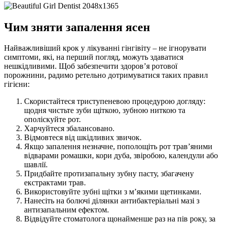
Чим зняти запалення ясен
Найважливіший крок у лікуванні гінгівіту – не ігнорувати
симптоми, які, на перший погляд, можуть здаватися
нешкідливими. Щоб забезпечити здоров’я ротової
порожнини, радимо ретельно дотримуватися таких правил
гігієни:
Скористайтеся триступеневою процедурою догляду:
щодня чистьте зуби щіткою, зубною ниткою та
ополіскуйте рот.
Харчуйтеся збалансовано.
Відмовтеся від шкідливих звичок.
Якщо запалення незначне, пополощіть рот трав’яними
відварами ромашки, кори дуба, звіробою, календули або
шавлії.
Придбайте протизапальну зубну пасту, збагачену
екстрактами трав.
Використовуйте зубні щітки з м’якими щетинками.
Нанесіть на болючі ділянки антибактеріальні мазі з
антизапальним ефектом.
Відвідуйте стоматолога щонайменше раз на пів року, за