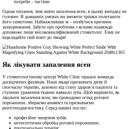
потреби – частіше.
Однак питання, чим зняти запалення ясен, в цьому випадку не
головне. В домашніх умовах ви зможете трішки полегшити
його симптоми. Найважливіше ж – позбутися причини
захворювання. Забути про проблеми з яснами назавжди
допоможе лише висококваліфікований стоматолог. Тому не
відкладайте свій візит до лікаря!
Як лікувати запалення ясен
У стоматологічному центрі White Clinic працює команда
досвідчених фахівців. Наші лікарі призначать дієву й
своєчасну терапію, залежно від стану здоров’я пацієнта та
ступеню ураження тканин навколо зуба. Щоб вирішити, як
лікувати запалення ясен, ми проводимо огляд ротової
порожнини, збираємо анамнез та призначаємо
рентгенодіагностику. Серед наших послуг:
професійне чищення зубів;
антисептична обробка ротової порожнини;
протизапальна терапія;