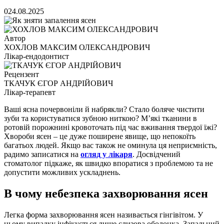
0
24.08.2025
Автор
ХОХЛОВ МАКСИМ ОЛЕКСАНДРОВИЧ
Лікар-ендодонтист
Рецензент
ТКАЧУК ЄГОР АНДРІЙОВИЧ
Лікар-терапевт
Ваші ясна почервоніли й набрякли? Стало боляче чистити
зуби та користуватися зубною ниткою? М’які тканини в
ротовій порожнині кровоточать під час вживання твердої їжі?
Хвороби ясен – це дуже поширене явище, що непокоїть
багатьох людей. Якщо вас також не оминула ця неприємність,
радимо записатися на
огляд у лікаря
. Досвідчений
стоматолог підкаже, як швидко впоратися з проблемою та не
допустити можливих ускладнень.
В чому небезпека захворювання ясен
Легка форма захворювання ясен називається гінгівітом. У
цьому випадку інфікується лише слизова оболонка. Запальний