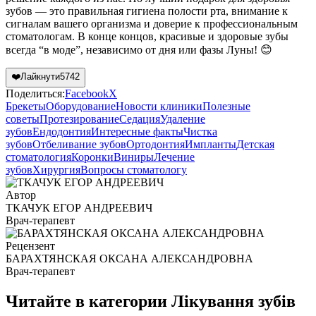
зубов — это правильная гигиена полости рта, внимание к
сигналам вашего организма и доверие к профессиональным
стоматологам. В конце концов, красивые и здоровые зубы
всегда “в моде”, независимо от дня или фазы Луны! 😊
❤️
Лайкнути
5742
Поделиться:
Facebook
X
Брекеты
Оборудование
Новости клиники
Полезные
советы
Протезирование
Седация
Удаление
зубов
Ендодонтия
Интересные факты
Чистка
зубов
Отбеливание зубов
Ортодонтия
Импланты
Детская
стоматология
Коронки
Виниры
Лечение
зубов
Хирургия
Вопросы стоматологу
Автор
ТКАЧУК ЕГОР АНДРЕЕВИЧ
Врач-терапевт
Рецензент
БАРАХТЯНСКАЯ ОКСАНА АЛЕКСАНДРОВНА
Врач-терапевт
Читайте в категории
Лікування зубів