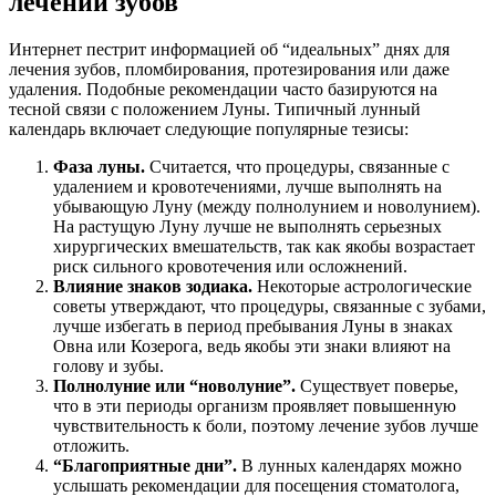
лечении зубов
Интернет пестрит информацией об “идеальных” днях для
лечения зубов, пломбирования, протезирования или даже
удаления. Подобные рекомендации часто базируются на
тесной связи с положением Луны. Типичный лунный
календарь включает следующие популярные тезисы:
Фаза луны.
Считается, что процедуры, связанные с
удалением и кровотечениями, лучше выполнять на
убывающую Луну (между полнолунием и новолунием).
На растущую Луну лучше не выполнять серьезных
хирургических вмешательств, так как якобы возрастает
риск сильного кровотечения или осложнений.
Влияние знаков зодиака.
Некоторые астрологические
советы утверждают, что процедуры, связанные с зубами,
лучше избегать в период пребывания Луны в знаках
Овна или Козерога, ведь якобы эти знаки влияют на
голову и зубы.
Полнолуние или “новолуние”.
Существует поверье,
что в эти периоды организм проявляет повышенную
чувствительность к боли, поэтому лечение зубов лучше
отложить.
“Благоприятные дни”.
В лунных календарях можно
услышать рекомендации для посещения стоматолога,