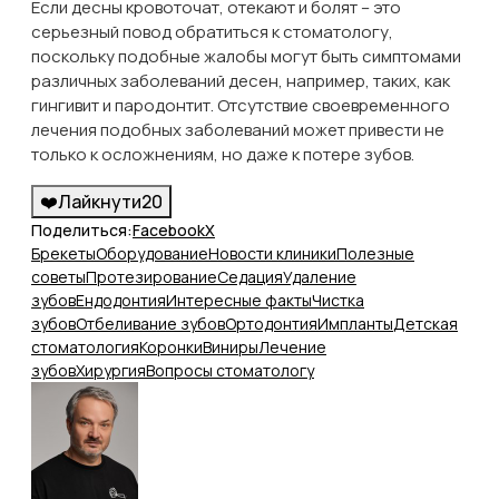
Если десны кровоточат, отекают и болят – это
серьезный повод обратиться к стоматологу,
поскольку подобные жалобы могут быть симптомами
различных заболеваний десен, например, таких, как
гингивит и пародонтит. Отсутствие своевременного
лечения подобных заболеваний может привести не
только к осложнениям, но даже к потере зубов.
❤️
Лайкнути
20
Поделиться:
Facebook
X
Брекеты
Оборудование
Новости клиники
Полезные
советы
Протезирование
Седация
Удаление
зубов
Ендодонтия
Интересные факты
Чистка
зубов
Отбеливание зубов
Ортодонтия
Импланты
Детская
стоматология
Коронки
Виниры
Лечение
зубов
Хирургия
Вопросы стоматологу