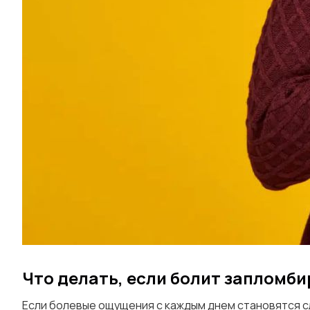
Что делать, если болит запломб
Если болевые ощущения с каждым днем становятся с