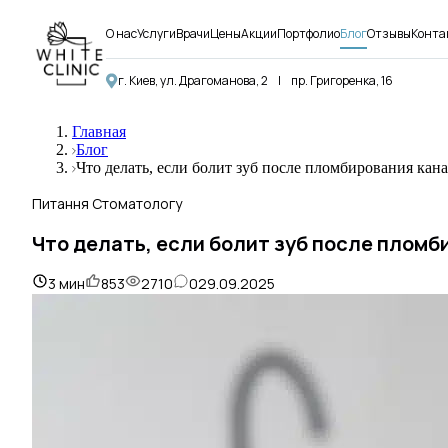
О нас
Услуги
Врачи
Цены
Акции
Портфолио
Блог
Отзывы
Конта
г. Киев, ул. Драгоманова, 2
|
пр. Григоренка, 16
Главная
Блог
Что делать, если болит зуб после пломбирования кан
Питання Стоматологу
Что делать, если болит зуб после пломб
3
мин
853
2710
0
29.09.2025