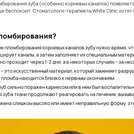
мбирования зуба (особенно корневых каналов) появляетс
еще беспокоит. Стоматологи-терапевты White Clinic хотят
пломбирования?
е пломбирования корневых каналов зубу нужно время, чт
цирует каналы, а затем заполняет их специальным мате
 проходит через 1-2 дня, а в некоторых случаях – за нес
– это искусственный материал, который заменяет разру
 пломба находится близко к нервным окончаниям.
зуб сильно поражен кариесом или в нем был воспалитель
я зуба ткани продолжают реагировать на лечение, вызыв
ожена слишком высоко или имеет неправильную форму, эт