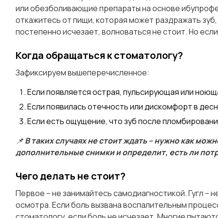
или обезболивающие препараты на основе ибупрофен
откажитесь от пищи, которая может раздражать зуб, 
постепенно исчезает, волноваться не стоит. Но если
Когда обращаться к стоматологу?
Зафиксируем вышеперечисленное:
Если появляется острая, пульсирующая или ноющ
Если появилась отечность или дискомфорт в десн
Если есть ощущение, что зуб после пломбирования
📌
В таких случаях не стоит ждать – нужно как мож
дополнительные снимки и определит, есть ли пот
Чего делать не стоит?
Первое – не занимайтесь самодиагностикой. Гугл – 
осмотра. Если боль вызвана воспалительным процесс
стоматологу, если боль не исчезает. Многие пытаютс