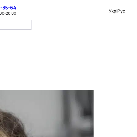
8-35-64
Укр
|
Рус
:00-20:00