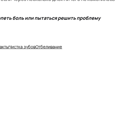
рпеть боль или пытаться решить проблему
акты
Чистка зубов
Отбеливание