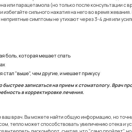
а или парацетамола (но только после консультации с в
и избегайте сильного нажатия на него во время жевания.
 неприятные симптомы не утихают через 3-4 дня или усил
ая боль, которая мешает спать
ах
 стал "выше", чем другие, и мешает прикусу
но быстрее записаться на прием к стоматологу. Врач п
ребность в корректировке лечения.
не ваш врач. Вы можете найти общую информацию, но точн
ом, тепло может способствовать увеличению отека и усу
я вытерпеть дискомфорт, считая, что "само пройдет", но