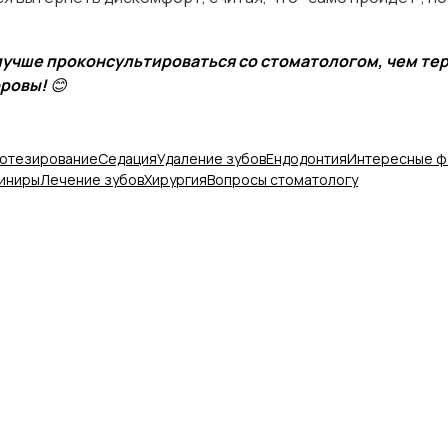
 лучше проконсультироваться со стоматологом, чем те
оровы!
😊
отезирование
Седация
Удаление зубов
Ендодонтия
Интересные ф
иниры
Лечение зубов
Хирургия
Вопросы стоматологу