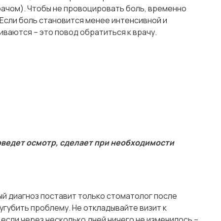
рачом). Чтобы не провоцировать боль, временно
 Если боль становится менее интенсивной и
иваются – это повод обратиться к врачу.
роведет осмотр, сделает при необходимости
ый диагноз поставит только стоматолог после
губить проблему. Не откладывайте визит к
 если через несколько дней ничего не изменилось –