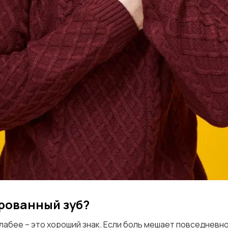
ированный зуб?
лабее – это хороший знак. Если боль мешает повседнев