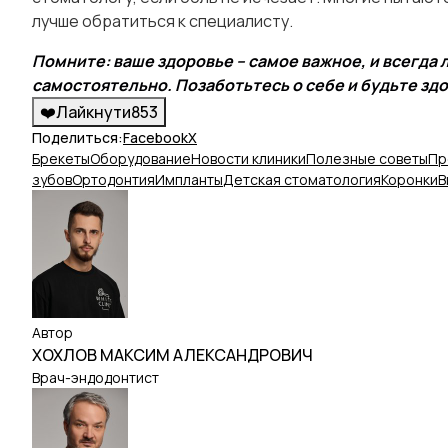
лучше обратиться к специалисту.
Помните: ваше здоровье – самое важное, и всегда
самостоятельно. Позаботьтесь о себе и будьте зд
❤️
Лайкнути
853
Поделиться:
Facebook
X
Брекеты
Оборудование
Новости клиники
Полезные советы
Пр
зубов
Ортодонтия
Импланты
Детская стоматология
Коронки
В
Автор
ХОХЛОВ МАКСИМ АЛЕКСАНДРОВИЧ
Врач-эндодонтист