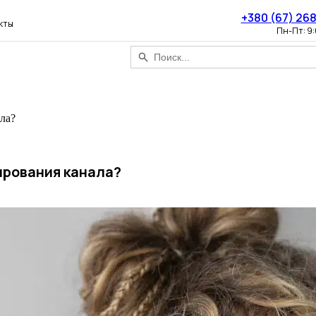
+380 (67) 26
кты
Пн-Пт: 9
ала?
ирования канала?