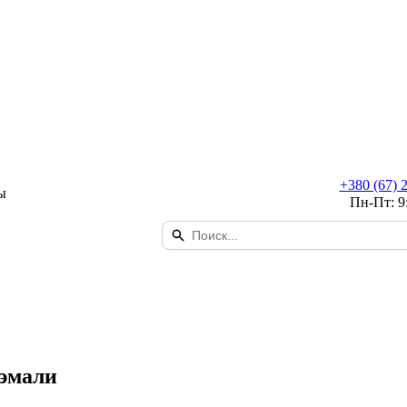
+380 (67) 
ы
Пн-Пт: 9
 эмали