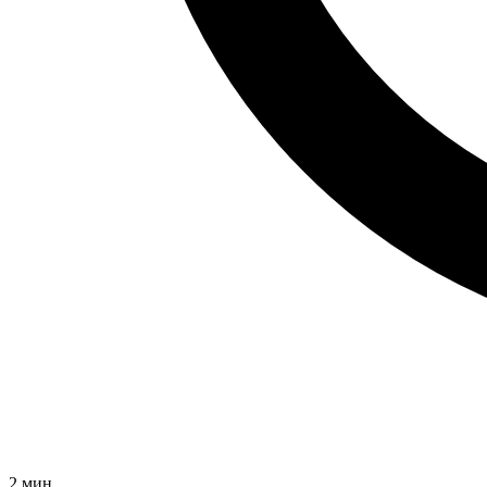
2
мин