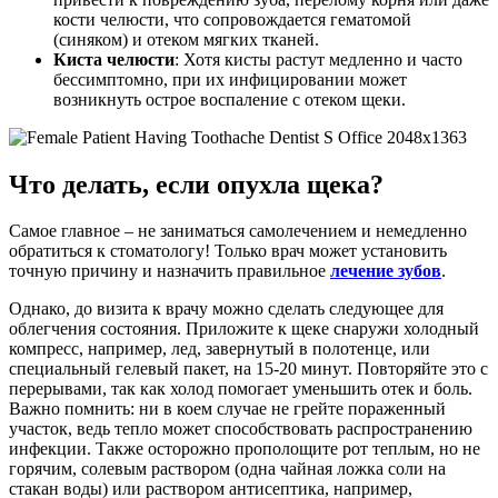
кости челюсти, что сопровождается гематомой
(синяком) и отеком мягких тканей.
Киста челюсти
: Хотя кисты растут медленно и часто
бессимптомно, при их инфицировании может
возникнуть острое воспаление с отеком щеки.
Что делать, если опухла щека?
Самое главное – не заниматься самолечением и немедленно
обратиться к стоматологу! Только врач может установить
точную причину и назначить правильное
лечение зубов
.
Однако, до визита к врачу можно сделать следующее для
облегчения состояния. Приложите к щеке снаружи холодный
компресс, например, лед, завернутый в полотенце, или
специальный гелевый пакет, на 15-20 минут. Повторяйте это с
перерывами, так как холод помогает уменьшить отек и боль.
Важно помнить: ни в коем случае не грейте пораженный
участок, ведь тепло может способствовать распространению
инфекции. Также осторожно прополощите рот теплым, но не
горячим, солевым раствором (одна чайная ложка соли на
стакан воды) или раствором антисептика, например,