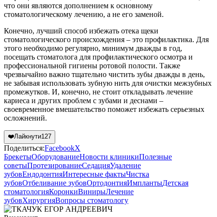
что они являются дополнением к основному
стоматологическому лечению, а не его заменой.
Конечно, лучший способ избежать отека щеки
стоматологического происхождения – это профилактика. Для
этого необходимо регулярно, минимум дважды в год,
посещать стоматолога для профилактического осмотра и
профессиональной гигиены ротовой полости. Также
чрезвычайно важно тщательно чистить зубы дважды в день,
не забывая использовать зубную нить для очистки межзубных
промежутков. И, конечно, не стоит откладывать лечение
кариеса и других проблем с зубами и деснами –
своевременное вмешательство поможет избежать серьезных
осложнений.
❤️
Лайкнути
127
Поделиться:
Facebook
X
Брекеты
Оборудование
Новости клиники
Полезные
советы
Протезирование
Седация
Удаление
зубов
Ендодонтия
Интересные факты
Чистка
зубов
Отбеливание зубов
Ортодонтия
Импланты
Детская
стоматология
Коронки
Виниры
Лечение
зубов
Хирургия
Вопросы стоматологу