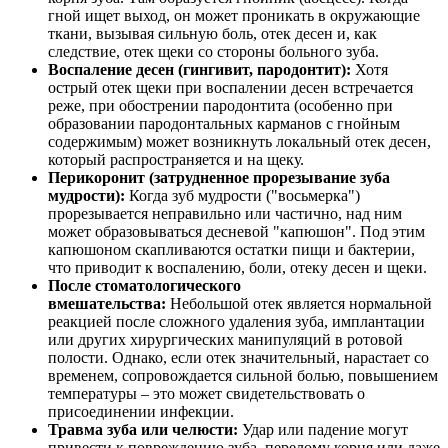
гной ищет выход, он может проникать в окружающие
ткани, вызывая сильную боль, отек десен и, как
следствие, отек щеки со стороны больного зуба.
Воспаление десен (гингивит, пародонтит):
Хотя
острый отек щеки при воспалении десен встречается
реже, при обострении пародонтита (особенно при
образовании пародонтальных карманов с гнойным
содержимым) может возникнуть локальный отек десен,
который распространяется и на щеку.
Перикоронит (затрудненное прорезывание зуба
мудрости):
Когда зуб мудрости ("восьмерка")
прорезывается неправильно или частично, над ним
может образовываться десневой "капюшон". Под этим
капюшоном скапливаются остатки пищи и бактерии,
что приводит к воспалению, боли, отеку десен и щеки.
После стоматологического
вмешательства:
Небольшой отек является нормальной
реакцией после сложного удаления зуба, имплантации
или других хирургических манипуляций в ротовой
полости. Однако, если отек значительный, нарастает со
временем, сопровождается сильной болью, повышением
температуры – это может свидетельствовать о
присоединении инфекции.
Травма зуба или челюсти:
Удар или падение могут
привести к повреждению зуба, перелому корня или даже