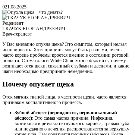
0
21.08.2025
Рецензент
ТКАЧУК ЕГОР АНДРЕЕВИЧ
Врач-терапевт
У Вас внезапно опухла щека? Это симптом, который нельзя
игнорировать. Хотя причины могут быть разными, очень
часто корень проблемы кроется именно в состоянии ротовой
полости. Стоматологи White Clinic хотят объяснить, почему
возникает отек щеки, связанный с зубами и деснами, и какие
шаги необходимо предпринять немедленно.
Почему опухает щека
Отек мягких тканей лица, в частности щеки, часто является
признаком воспалительного процесса.
Зубной абсцесс (периодонтит, периапикальный
абсцесс):
Это самая частая причина. Инфекция,
возникшая в результате глубокого кариеса, травмы зуба
или неудачного лечения, распространяется за верхушку
корня зуба. Там образуется гнойник (абсцесс). Когда