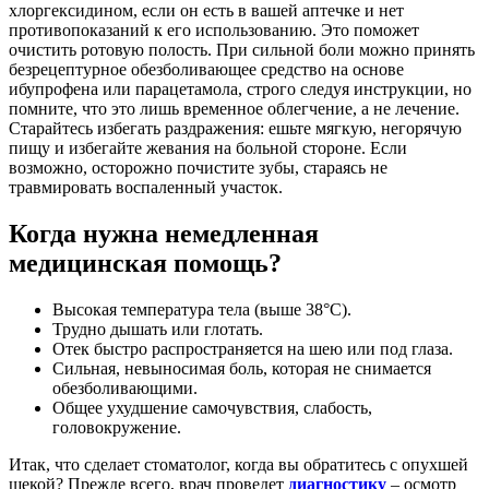
хлоргексидином, если он есть в вашей аптечке и нет
противопоказаний к его использованию. Это поможет
очистить ротовую полость. При сильной боли можно принять
безрецептурное обезболивающее средство на основе
ибупрофена или парацетамола, строго следуя инструкции, но
помните, что это лишь временное облегчение, а не лечение.
Старайтесь избегать раздражения: ешьте мягкую, негорячую
пищу и избегайте жевания на больной стороне. Если
возможно, осторожно почистите зубы, стараясь не
травмировать воспаленный участок.
Когда нужна немедленная
медицинская помощь?
Высокая температура тела (выше 38°C).
Трудно дышать или глотать.
Отек быстро распространяется на шею или под глаза.
Сильная, невыносимая боль, которая не снимается
обезболивающими.
Общее ухудшение самочувствия, слабость,
головокружение.
Итак, что сделает стоматолог, когда вы обратитесь с опухшей
щекой? Прежде всего, врач проведет
диагностику
– осмотр