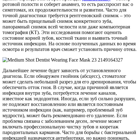
ротовой полости и соберет анамнез, то есть расспросит вас о
симптомах, их продолжительности и развитии. Часто для
точной диагностики требуется рентгеновский снимок – это
может быть прицельный снимок конкретного зуба,
панорамный снимок всей челюсти или даже компьютерная
томография (КТ). Эти исследования помогают оценить
состояние корней зубов, костной ткани и выявить точный
источник инфекции. На основе полученных данных во время
осмотра и результатов врач сможет установить причину отека.
Дальнейшее лечение будет зависеть от установленного
диагноза. Если обнаружен гнойник (абсцесс), стоматолог
может сделать небольшой разрез для его дренирования, чтобы
обеспечить отток гноя. В случае, когда причиной является
инфекция внутри зуба, потребуется лечение каналов,
известное как эндодонтия. Иногда, если зуб сильно разрушен,
не подлежит восстановлению или является постоянным
источником инфекции (как, например, проблемный зуб
мудрости), может быть рекомендовано его удаление. Если
проблема связана с заболеванием десен, лечение может
включать профессиональную чистку зубов и кюретаж
пародонтальных карманов. Часто для борьбы с бактериальной
инфекцией назначаются антибиотики, но важно понимать,