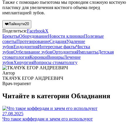
Также с помощью пьезотома мы проводим сложную костную
пластику для увеличения костного объема перед
имплантацией зубов.
❤️
Лайкнути
20
Поделиться:
Facebook
X
Брекеты
Оборудование
Новости клиники
Полезные
советы
Протезирование
Седация
Удаление
зубов
Ендодонтия
Интересные факты
Чистка
зубов
Отбеливание зубов
Ортодонтия
Импланты
Детская
стоматология
Коронки
Виниры
Лечение
зубов
Хирургия
Вопросы стоматологу
Автор
ТКАЧУК ЕГОР АНДРЕЕВИЧ
Врач-терапевт
Читайте в категории
Обладнання
27.08.2025
Что такое коффердам и зачем его используют