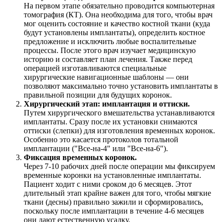
На первом этапе обязательно проводится компьютерная
томография (КТ). Она необходима для того, чтобы врач
мог оценить состояние и качество костной ткани (куда
будут установлены имплантаты), определить костное
предложение и исключить любые воспалительные
процессы. После этого врач изучает медицинскую
историю и составляет план лечения. Также перед
операцией изготавливаются специальные
хирургические навигационные шаблоны — они
позволяют максимально точно установить имплантаты в
правильной позиции для будущих коронок.
Хирургический этап: имплантация и оттиски.
Путем хирургического вмешательства устанавливаются
имплантаты. Сразу после их установки снимаются
оттиски (слепки) для изготовления временных коронок.
Особенно это касается протоколов тотальной
имплантации ("Все-на-4" или "Все-на-6").
Фиксация временных коронок.
Через 7-10 рабочих дней после операции мы фиксируем
временные коронки на установленные имплантаты.
Пациент ходит с ними сроком до 6 месяцев. Этот
длительный этап крайне важен для того, чтобы мягкие
ткани (десны) правильно зажили и сформировались,
поскольку после имплантации в течение 4-6 месяцев
они дают естественную усадку.