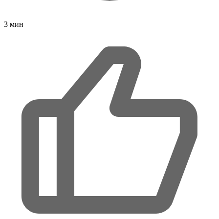
3
мин