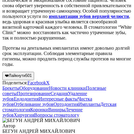
психическое и эмоциональное состояние пациента. Человек
снова обретает уверенность в собственной привлекательности
и возвращает утраченную самооценку. Особой популярностью
пользуются услуги по
имплантации зубов верхней челюсти
,
ведь здоровая и красивая улыбка является своеобразной
визитной карточкой каждого человека. В стоматологии “White
Clinic” можно восстановить как частично утраченные зубы,
так и полностью разрушенные.
Протезы на дентальных имплантатах имеют довольно долгий
срок эксплуатации. Соблюдая элементарные правила
гигиены, можно продлить период службы протезов на многие
годы.
❤️
Лайкнути
501
Поделиться:
Facebook
X
Брекеты
Оборудование
Новости клиники
Полезные
советы
Протезирование
Седация
Удаление
зубов
Ендодонтия
Интересные факты
Чистка
зубов
Отбеливание зубов
Ортодонтия
Импланты
Детская
стоматология
Коронки
Виниры
Лечение
зубов
Хирургия
Вопросы стоматологу
Автор
БЕГУН АНДРЕЙ МИХАЙЛОВИЧ