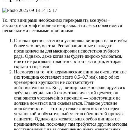
То, что винирами необходимо перекрывать все зубы –
абсолютный миф и полная неправда. Это легко объясняется
несколькими весомыми причинами:
С точки зрения эстетики установка виниров на все зубы
более чем неуместна. Реставрационные накладки
предназначены для маскировки недостатков зубного
ряда. Однако, даже когда вы будете широко улыбаться,
никто не разглядит пластины в той части рта, которая
скрыта за щеками.
Несмотря на то, что керамические виниры очень тонкие
(их толщина составляет всего 0,5–0,7 мм), миф об их
чрезмерной хрупкости не соответствует
действительности. Когда винир надежно фиксируется к
зубу на специальный стоматологический цемент, он
становится чрезвычайно прочным — конструкция не
должна ломаться или скалываться. Главное условие
долговечности — это тщательная диагностика перед
установкой и обязательный учет особенностей прикуса
пациента. Однако для жевательных зубов виниры не
предназначены, поскольку там требуются другие методы
восстановления из-за совершенно иных жевательных