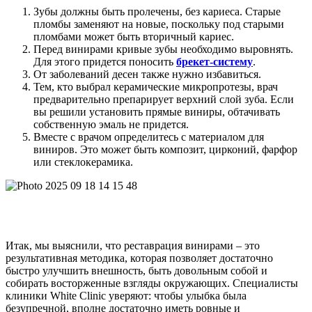
Зубы должны быть пролечены, без кариеса. Старые
пломбы заменяют на новые, поскольку под старыми
пломбами может быть вторичный кариес.
Перед винирами кривые зубы необходимо выровнять.
Для этого придется поносить
брекет-систему
.
От заболеваний десен также нужно избавиться.
Тем, кто выбрал керамические микропротезы, врач
предварительно препарирует верхний слой зуба. Если
вы решили установить прямые виниры, обтачивать
собственную эмаль не придется.
Вместе с врачом определитесь с материалом для
виниров. Это может быть композит, цирконий, фарфор
или стеклокерамика.
Итак, мы выяснили, что реставрация винирами – это
результативная методика, которая позволяет достаточно
быстро улучшить внешность, быть довольным собой и
собирать восторженные взгляды окружающих. Специалисты
клиники White Clinic уверяют: чтобы улыбка была
безупречной, вполне достаточно иметь ровные и