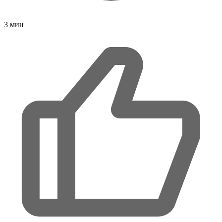
3
мин