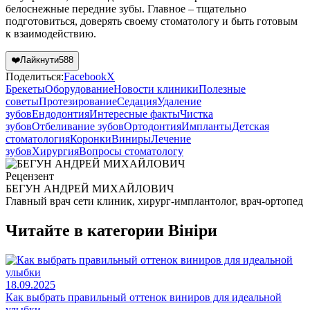
белоснежные передние зубы. Главное – тщательно
подготовиться, доверять своему стоматологу и быть готовым
к взаимодействию.
❤️
Лайкнути
588
Поделиться:
Facebook
X
Брекеты
Оборудование
Новости клиники
Полезные
советы
Протезирование
Седация
Удаление
зубов
Ендодонтия
Интересные факты
Чистка
зубов
Отбеливание зубов
Ортодонтия
Импланты
Детская
стоматология
Коронки
Виниры
Лечение
зубов
Хирургия
Вопросы стоматологу
Рецензент
БЕГУН АНДРЕЙ МИХАЙЛОВИЧ
Главный врач сети клиник, хирург-имплантолог, врач-ортопед
Читайте в категории
Вініри
18.09.2025
Как выбрать правильный оттенок виниров для идеальной
улыбки