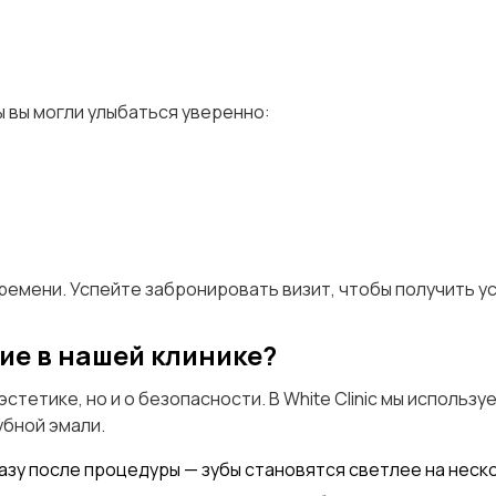
 вы могли улыбаться уверенно:
емени. Успейте забронировать визит, чтобы получить ус
ие в нашей клинике?
тетике, но и о безопасности. В White Clinic мы исполь
убной эмали.
азу после процедуры — зубы становятся светлее на неск