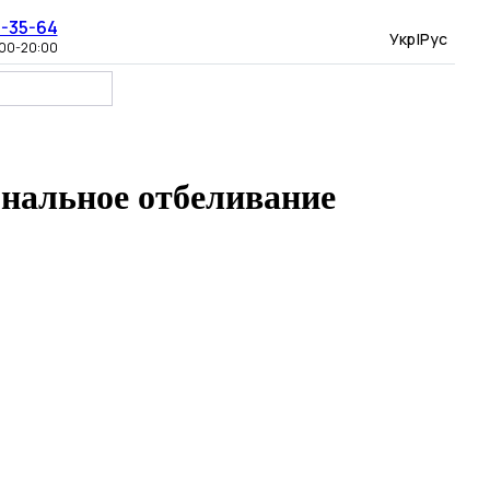
8-35-64
Укр
|
Рус
:00-20:00
нальное отбеливание