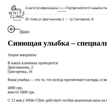
О нас
Услуги
Врачи
Цены
Акции
Портфолио
Блог
Отзывы
Конта
г. Киев, ул. Драгоманова, 2
|
пр. Григоренка, 16
Назад
Сияющая улыбка – специаль
Акция завершена
В каких клиниках проводится:
Драгоманова, 2
Григоренка, 16
Ваша улыбка — это то, что всегда притягивает взгляды, и м
4999 грн.
вместо
5600 грн.
С 12 мая у White Clinic действует особая акционная цена н