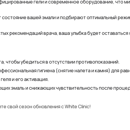
ицированные гели и современное оборудование, что ми
 состояние вашей эмали и подбирают оптимальный режи
ых рекомендаций врача, ваша улыбка будет оставаться 
а, чтобы убедиться в отсутствии противопоказаний.
ессиональная гигиена (снятие налета и камня) для рав
геля и его активация.
ющих эмаль и снижающих чувствительность после процед
е свой сезон обновления с White Clinic!