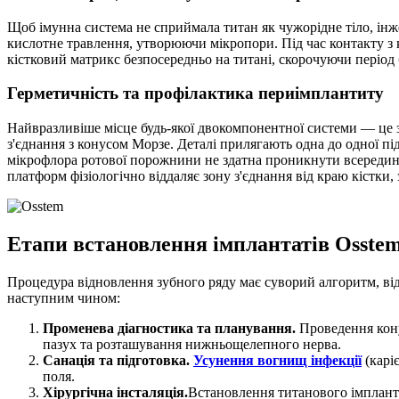
Щоб імунна система не сприймала титан як чужорідне тіло, ін
кислотне травлення, утворюючи мікропори. Під час контакту з
кістковий матрикс безпосередньо на титані, скорочуючи період 
Герметичність та профілактика периімплантиту
Найвразливіше місце будь-якої двокомпонентної системи — це з
з'єднання з конусом Морзе. Деталі прилягають одна до одної п
мікрофлора ротової порожнини не здатна проникнути всередину
платформ фізіологічно віддаляє зону з'єднання від краю кістки,
Етапи встановлення імплантатів Osstem 
Процедура відновлення зубного ряду має суворий алгоритм, від
наступним чином:
Променева діагностика та планування.
Проведення кону
пазух та розташування нижньощелепного нерва.
Санація та підготовка.
Усунення вогнищ інфекції
(карі
поля.
Хірургічна інсталяція.
Встановлення титанового імплант