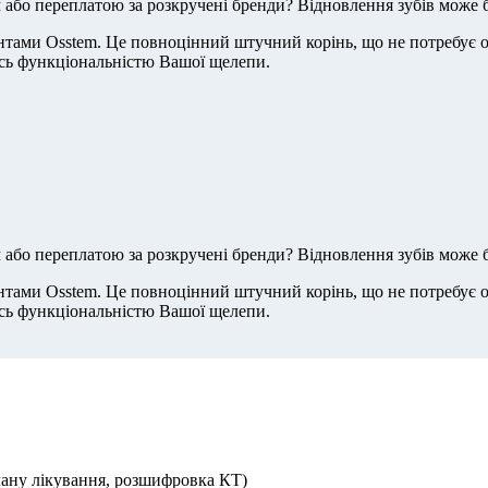
м або переплатою за розкручені бренди? Відновлення зубів може
тами Osstem. Це повноцінний штучний корінь, що не потребує об
ись функціональністю Вашої щелепи.
м або переплатою за розкручені бренди? Відновлення зубів може
тами Osstem. Це повноцінний штучний корінь, що не потребує об
ись функціональністю Вашої щелепи.
лану лікування, розшифровка КТ)