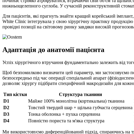
починає стрімко атрофуватися, втрачаючи свій об'єм та щільні
нижньощелепного суглоба. У сучасній реконструктивній стома
Для пацієнтів, які прагнуть знайти кращий корейський імплант,
White Clinic інтегрувала у свою хірургічну практику продукцію
провідні позиції на світовому ринку завдяки високій прогнозова
Адаптація до анатомії пацієнта
Успіх хірургічного втручання фундаментально залежить від того
Щоб безпомилково визначити цей параметр, ми застосовуємо по
безпосередньо під час операції спеціальний апарат (фізіодиспе
дозволяє хірургу підібрати специфічний макродизайн для кожної
Тип кістки
Структура тканини
D1
Майже 100% монолітна (кортикальна) тканина
D2
Товстий твердий шар + щільна губчаста серцевина
D3
Тонка оболонка + пухка серцевина
D4
Повністю пориста та м'яка структура
Ми використовуємо диференційований підхід, спираючись на тр