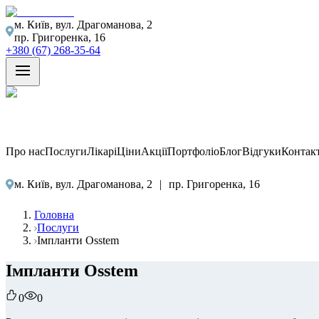
м. Київ, вул. Драгоманова, 2
пр. Григоренка, 16
+380 (67) 268-35-64
Про нас
Послуги
Лікарі
Ціни
Акції
Портфоліо
Блог
Відгуки
Контак
м. Київ, вул. Драгоманова, 2
|
пр. Григоренка, 16
Головна
Послуги
Імпланти Osstem
Імпланти Osstem
0
0