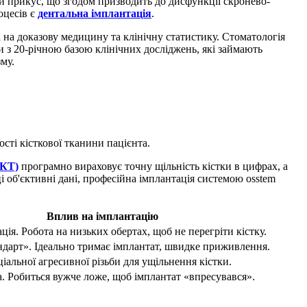
ий прикус, що згодом призводить до дисфункції скронево-
оцесів є
дентальна імплантація
.
 на доказову медицину та клінічну статистику. Стоматологія
и з 20-річною базою клінічних досліджень, які займають
му.
ості кісткової тканини пацієнта.
ПКТ)
програмно вираховує точну щільність кістки в цифрах, а
і об'єктивні дані, професійна імплантація системою osstem
Вплив на імплантацію
ція. Робота на низьких обертах, щоб не перегріти кістку.
ндарт». Ідеально тримає імплантат, швидке приживлення.
іальної агресивної різьби для ущільнення кістки.
. Робиться вужче ложе, щоб імплантат «впресувався».