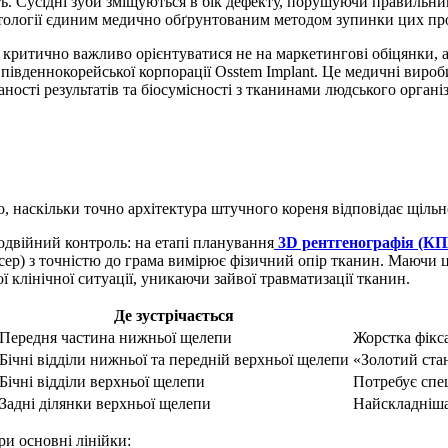
сть. Сусідні зуби зміщуються в бік дефекту, порушуючи правильн
тології єдиним медично обґрунтованим методом зупинки цих пр
 критично важливо орієнтуватися не на маркетингові обіцянки, а
 південнокорейської корпорації Osstem Implant. Це медичні вироб
ності результатів та біосумісності з тканинами людського організ
, наскільки точно архітектура штучного кореня відповідає щільн
двійний контроль: на етапі планування
3D рентгенографія (К
нсер) з точністю до грама вимірює фізичний опір тканин. Маючи ц
 клінічної ситуації, уникаючи зайвої травматизації тканин.
Де зустрічається
Передня частина нижньої щелепи
Жорстка фікса
Бічні відділи нижньої та передній верхньої щелепи
«Золотий ста
Бічні відділи верхньої щелепи
Потребує спец
Задні ділянки верхньої щелепи
Найскладніша
и основні лінійки: