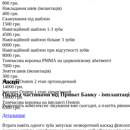
800
грн.
Накладання швів (імлантація)
400
грн.
Сканування під шаблон
1500
грн.
Навігаційний шаблон 1-3 зуба
4500
грн.
Навігаційний шаблон більше 3 зубів
6000
грн.
Навігаційний шаблон при відсутності зубів
8000
грн.
Тимчасова коронка РММА на цирконієвому абатменті
7000
грн.
Зняття швів (імлантація)
300
грн.
Акції
Імплант Osstem 2 етап ортопедичний
14000
грн.
Імплант Osstem 1 етап хірургічний
Оплата частинами від Приват Банку - імплантаці
14000
грн.
Тимчасова коронка на імпланті Osstem
Розпочніть комплексне лікування вже сьогодні, а платіть рівни
6500
грн.
Детальніше
Втрата навіть одного зуба запускає незворотний каскад фізіоло