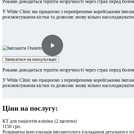
Роками доводиться терпіти незручності через страх перед боле
У White Clinic ми працюємо з перевіреними корейськими імплан
розсмоктування кістки та дозволяє знову вільно насолоджуват
Записатися на консультацію
Роками доводиться терпіти незручності через страх перед боле
У White Clinic ми працюємо з перевіреними корейськими імплан
розсмоктування кістки та дозволяє знову вільно насолоджуват
Ціни на послугу:
КТ для пацієнтів клініки (2 щелепи)
1150
грн.
Розширена консультація імплантолога (складання детального п