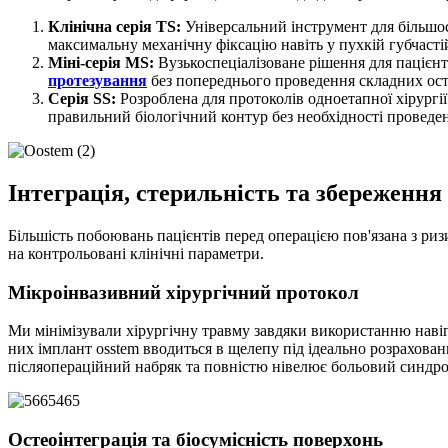
Клінічна серія TS:
Універсальний інструмент для більшос
максимальну механічну фіксацію навіть у пухкій губчасті
Міні-серія MS:
Вузькоспеціалізоване рішення для пацієнт
протезування
без попереднього проведення складних ост
Серія SS:
Розроблена для протоколів одноетапної хірургі
правильний біологічний контур без необхідності проведен
Інтеграція, стерильність та збереження
Більшість побоювань пацієнтів перед операцією пов'язана з р
на контрольовані клінічні параметри.
Мікроінвазивний хірургічний протокол
Ми мінімізували хірургічну травму завдяки використанню наві
них імплант osstem вводиться в щелепу під ідеально розрахован
післяопераційний набряк та повністю нівелює больовий синдр
Остеоінтеграція та біосумісність поверхонь