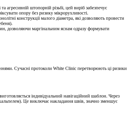
та агресивній штопорній різьбі, цей виріб забезпечує
фіксувати опору без ризику мікрорухливості.
нолітні конструкції малого діаметра, які дозволяють провести
беня).
анин, дозволяючи маргінальним яснам одразу формувати
ннями. Сучасні протоколи White Clinic перетворюють ці ризики
 виготовляється індивідуальний навігаційний шаблон. Через
 скальпелем). Це виключає накладання швів, значно зменшує