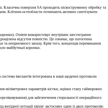
ні. Класична поверхня SA проходить піскоструминну обробку та
тком. Клітини-остеобласти починають активно синтезувати
 коронки). Osstem використовує внутрішнє шестигранне
крощілина відсутня повністю. Це означає, що патогенна
и та неприємного запаху. Крім того, концепція перемикання
коло майбутньої коронки.
 система імплантів інтегрована в наші щоденні протоколи
я міліметрових параметрів кістки, оцінки стану гайморових
 переліковування) для забезпечення стерильності операційного
ід вихідної ситуації хірург застосовує один із двох протоколів: