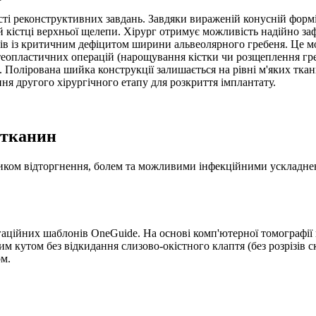
ті реконструктивних завдань. Завдяки вираженій конусній формі 
й кістці верхньої щелепи. Хірург отримує можливість надійно за
ів із критичним дефіцитом ширини альвеолярного гребеня. Це мо
еопластичних операцій (нарощування кістки чи розщеплення гре
ї. Полірована шийка конструкції залишається на рівні м'яких тк
ня другого хірургічного етапу для розкриття імплантату.
 тканин
изиком відторгнення, болем та можливими інфекційними ускладне
гаційних шаблонів OneGuide. На основі комп'ютерної томографії
им кутом без відкидання слизово-окістного клаптя (без розрізів
ом.