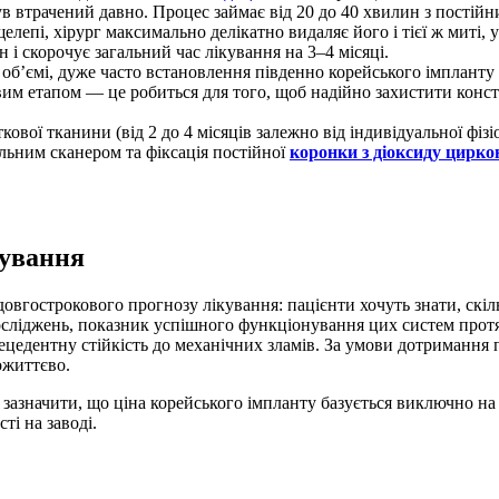
був втрачений давно. Процес займає від 20 до 40 хвилин з пості
лепі, хірург максимально делікатно видаляє його і тієї ж миті, у
н і скорочує загальний час лікування на 3–4 місяці.
 обʼємі, дуже часто встановлення південно корейського імплант
им етапом — це робиться для того, щоб надійно захистити конст
ової тканини (від 2 до 4 місяців залежно від індивідуальної фізіо
льним сканером та фіксація постійної
коронки з діоксиду цирко
нування
 довгострокового прогнозу лікування: пацієнти хочуть знати, ск
сліджень, показник успішного функціонування цих систем протя
едентну стійкість до механічних зламів. За умови дотримання п
ожиттєво.
 зазначити, що ціна корейського імпланту базується виключно на
ті на заводі.