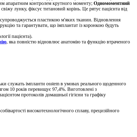
йним апаратним контролем крутного моменту;
Одномоментний
 свіжу лунку, фіксує титановий корінь. Це рятує пацієнта від
у супроводжується пластикою м'яких тканин. Відновлення
рукцію та гарантувати, що імплантат із коронкою будуть
логії пацієнта).
нію
, яка повністю відновлює анатомію та функцію втраченого
ільки служать імпланти osstem в умовах реального щоденного
гом 10 років перевищує 97,4%. Виготовлені з
ацієнтом протоколів домашньої гігієни та графіку
 собівартості високотехнологічного сплаву, прецизійного