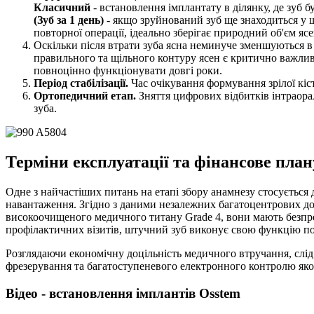
Класичний
- встановлення імплантату в ділянку, де зуб 
(Зуб за 1 день)
- якщо зруйнований зуб ще знаходиться у ще
повторної операції, ідеально зберігає природний об'єм ясе
Оскільки після втрати зуба ясна неминуче зменшуються в
правильного та щільного контуру ясен є критично важлив
повноцінно функціонувати довгі роки.
Період стабілізації.
Час очікування формування зрілої кістк
Ортопедичний етап.
Зняття цифрових відбитків інтраора
зуба.
Терміни експлуатації та фінансове пла
Одне з найчастіших питань на етапі збору анамнезу стосується
навантаження. Згідно з даними незалежних багатоцентрових до
високоочищеного медичного титану Grade 4, вони мають безпрец
профілактичних візитів, штучний зуб виконує свою функцію п
Розглядаючи економічну доцільність медичного втручання, слід
фрезерування та багатоступеневого електронного контролю якос
Відео - встановлення імплантів Osstem