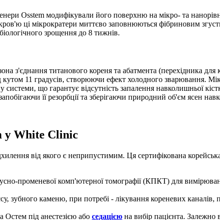
женери Osstem модифікували його поверхню на мікро- та нанорів
 кров'ю ці мікрократери миттєво заповнюються фібриновим згус
біологічного зрощення до 8 тижнів.
она з'єднання титанового кореня та абатмента (перехідника для
ід кутом 11 градусів, створюючи ефект холодного зварювання. Мі
 системи, що гарантує відсутність запалення навколишньої кістк
 запобігаючи її резорбції та зберігаючи природний об'єм ясен нав
у White Clinic
хилення від якого є неприпустимим. Ця сертифікована корейська
сно-променевої комп'ютерної томографії (КПКТ) для вимірюванн
єсу, зубного каменю, при потребі - лікування кореневих каналів,
а Остем під анестезією або
седацією
на вибір пацієнта. Залежно в