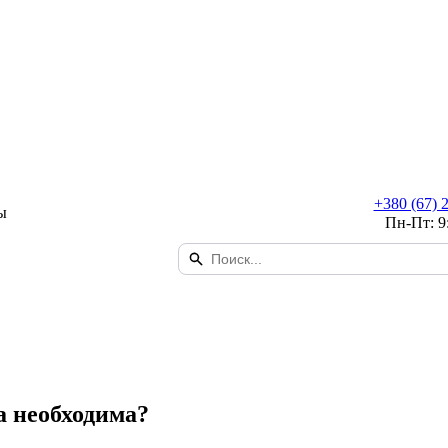
+380 (67) 
ы
Пн-Пт: 9
а необходима?