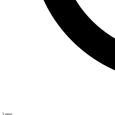
3
мин