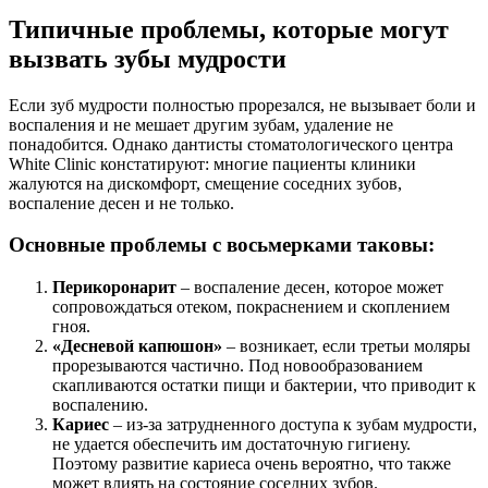
Типичные проблемы, которые могут
вызвать зубы мудрости
Если зуб мудрости полностью прорезался, не вызывает боли и
воспаления и не мешает другим зубам, удаление не
понадобится. Однако дантисты стоматологического центра
White Clinic констатируют: многие пациенты клиники
жалуются на дискомфорт, смещение соседних зубов,
воспаление десен и не только.
Основные проблемы с восьмерками таковы:
Перикоронарит
– воспаление десен, которое может
сопровождаться отеком, покраснением и скоплением
гноя.
«Десневой капюшон»
– возникает, если третьи моляры
прорезываются частично. Под новообразованием
скапливаются остатки пищи и бактерии, что приводит к
воспалению.
Кариес
– из-за затрудненного доступа к зубам мудрости,
не удается обеспечить им достаточную гигиену.
Поэтому развитие кариеса очень вероятно, что также
может влиять на состояние соседних зубов.