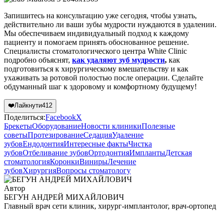
Запишитесь на консультацию уже сегодня, чтобы узнать,
действительно ли ваши зубы мудрости нуждаются в удалении.
Мы обеспечиваем индивидуальный подход к каждому
пациенту и помогаем принять обоснованное решение.
Специалисты стоматологического центра White Clinic
подробно объяснят,
как удаляют зуб мудрости
,
как
подготовиться к хирургическому вмешательству и как
ухаживать за ротовой полостью после операции. Сделайте
обдуманный шаг к здоровому и комфортному будущему!
❤️
Лайкнути
412
Поделиться:
Facebook
X
Брекеты
Оборудование
Новости клиники
Полезные
советы
Протезирование
Седация
Удаление
зубов
Ендодонтия
Интересные факты
Чистка
зубов
Отбеливание зубов
Ортодонтия
Импланты
Детская
стоматология
Коронки
Виниры
Лечение
зубов
Хирургия
Вопросы стоматологу
Автор
БЕГУН АНДРЕЙ МИХАЙЛОВИЧ
Главный врач сети клиник, хирург-имплантолог, врач-ортопед