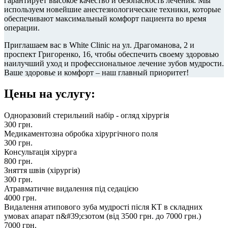
гарантирует высокое качество и безопасность лечения. Мы
используем новейшие анестезиологические техники, которые
обеспечивают максимальный комфорт пациента во время
операции.
Приглашаем вас в White Clinic на ул. Драгоманова, 2 и
проспект Григоренко, 16, чтобы обеспечить своему здоровью
наилучший уход и профессиональное лечение зубов мудрости.
Ваше здоровье и комфорт – наш главный приоритет!
Цены на услугу:
Одноразовий стерильний набір - огляд хірургія
300
грн.
Медикаментозна обробка хірургічного поля
300
грн.
Консультація хірурга
800
грн.
Зняття швів (хірургія)
300
грн.
Атравматичне видалення під седацією
4000
грн.
Видалення атипового зуба мудрості після КТ в складних
умовах апарат п&#39;єзотом (від 3500 грн. до 7000 грн.)
7000
грн.