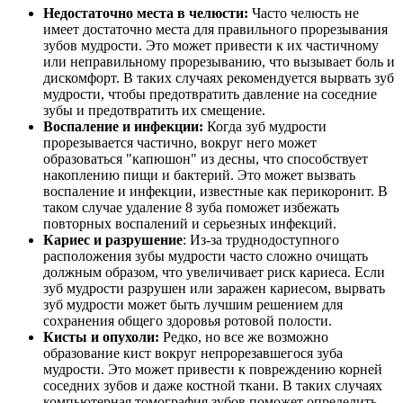
Недостаточно места в челюсти:
Часто челюсть не
имеет достаточно места для правильного прорезывания
зубов мудрости. Это может привести к их частичному
или неправильному прорезыванию, что вызывает боль и
дискомфорт. В таких случаях рекомендуется вырвать зуб
мудрости, чтобы предотвратить давление на соседние
зубы и предотвратить их смещение.
Воспаление и инфекции:
Когда зуб мудрости
прорезывается частично, вокруг него может
образоваться "капюшон" из десны, что способствует
накоплению пищи и бактерий. Это может вызвать
воспаление и инфекции, известные как перикоронит. В
таком случае удаление 8 зуба поможет избежать
повторных воспалений и серьезных инфекций.
Кариес и разрушение
: Из-за труднодоступного
расположения зубы мудрости часто сложно очищать
должным образом, что увеличивает риск кариеса. Если
зуб мудрости разрушен или заражен кариесом, вырвать
зуб мудрости может быть лучшим решением для
сохранения общего здоровья ротовой полости.
Кисты и опухоли:
Редко, но все же возможно
образование кист вокруг непрорезавшегося зуба
мудрости. Это может привести к повреждению корней
соседних зубов и даже костной ткани. В таких случаях
компьютерная томография зубов поможет определить