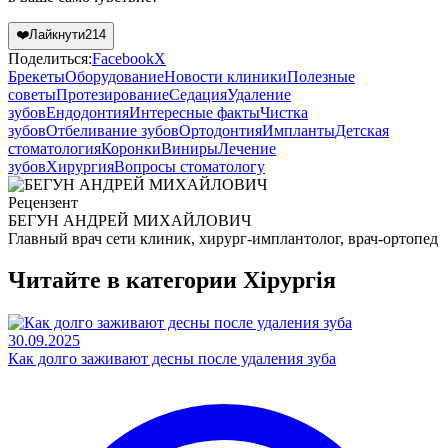
❤️
Лайкнути
214
Поделиться:
Facebook
X
Брекеты
Оборудование
Новости клиники
Полезные
советы
Протезирование
Седация
Удаление
зубов
Ендодонтия
Интересные факты
Чистка
зубов
Отбеливание зубов
Ортодонтия
Импланты
Детская
стоматология
Коронки
Виниры
Лечение
зубов
Хирургия
Вопросы стоматологу
Рецензент
БЕГУН АНДРЕЙ МИХАЙЛОВИЧ
Главный врач сети клиник, хирург-имплантолог, врач-ортопед
Читайте в категории
Хірургія
30.09.2025
Как долго заживают десны после удаления зуба