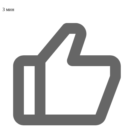
3
мин