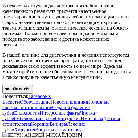
В некоторых случаях для достижения стабильного и
качественного результата требуется качественное
протезирование отсутствующих зубов, имплантация, замена
старых некачественных пломб с нависающими краями,
травмирующих десны, ортодонтическое лечение на брекет-
системах. Только при комплексном подходе мы можем
победить это заболевание и достичь качественных
результатов.
В нашей клинике для диагностики и лечения используются
передовые и качественные препараты, техники лечения,
доказавшие свою эффективность во всем мире. Здесь вы
можете пройти полное обследование и лечение пародонтита,
а также получить качественную консультацию.
❤️
Лайкнути
60
Поделиться:
Facebook
X
Брекеты
Оборудование
Новости клиники
Полезные
советы
Протезирование
Седация
Удаление
зубов
Ендодонтия
Интересные факты
Чистка
зубов
Отбеливание зубов
Ортодонтия
Импланты
Детская
стоматология
Коронки
Виниры
Лечение
зубов
Хирургия
Вопросы стоматологу