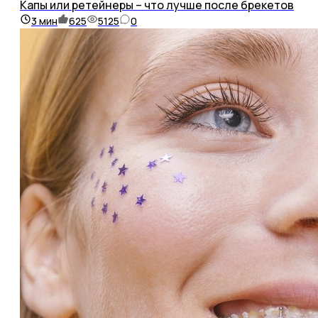
Капы или ретейнеры – что лучше после брекетов
3
мин
625
5125
0