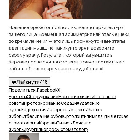
Ношение брекетов полностью меняет архитектуру
вашего лица. Временная асимметрия или впалые щеки
во время лечения — это лишь промежуточные этапы
адаптации мышц. Не паникуйте зря и доверяйте
своему врачу. Результат, который вы увидите в
зеркале после снятия системы, точно заставит вас
забыть обо всех временных неудобствах!
❤️
Лайкнути
416
Поделиться:
Facebook
X
Брекеты
Оборудование
Новости клиники
Полезные
советы
Протезирование
Седация
Удаление
зубов
Ендодонтия
Интересные факты
Чистка
зубов
Отбеливание зубов
Ортодонтия
Импланты
Детская
стоматология
Коронки
Виниры
Лечение
зубов
Хирургия
Вопросы стоматологу