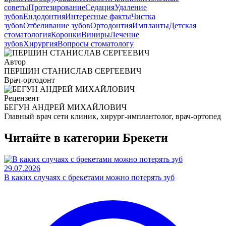
советы
Протезирование
Седация
Удаление
зубов
Ендодонтия
Интересные факты
Чистка
зубов
Отбеливание зубов
Ортодонтия
Импланты
Детская
стоматология
Коронки
Виниры
Лечение
зубов
Хирургия
Вопросы стоматологу
Автор
ПЕРШИН СТАНИСЛАВ СЕРГЕЕВИЧ
Врач-ортодонт
Рецензент
БЕГУН АНДРЕЙ МИХАЙЛОВИЧ
Главный врач сети клиник, хирург-имплантолог, врач-ортопед
Читайте в категории
Брекети
29.07.2026
В каких случаях с брекетами можно потерять зуб