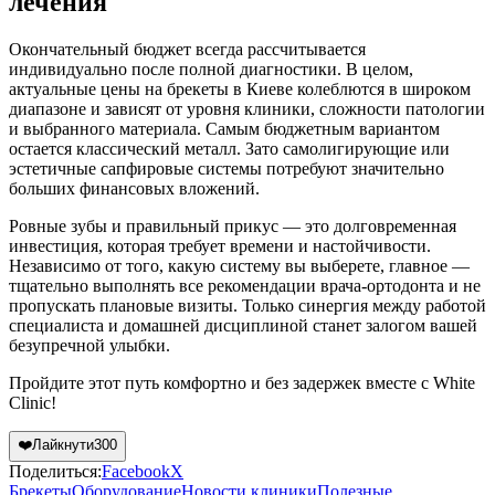
лечения
Окончательный бюджет всегда рассчитывается
индивидуально после полной диагностики. В целом,
актуальные цены на брекеты в Киеве колеблются в широком
диапазоне и зависят от уровня клиники, сложности патологии
и выбранного материала. Самым бюджетным вариантом
остается классический металл. Зато самолигирующие или
эстетичные сапфировые системы потребуют значительно
больших финансовых вложений.
Ровные зубы и правильный прикус — это долговременная
инвестиция, которая требует времени и настойчивости.
Независимо от того, какую систему вы выберете, главное —
тщательно выполнять все рекомендации врача-ортодонта и не
пропускать плановые визиты. Только синергия между работой
специалиста и домашней дисциплиной станет залогом вашей
безупречной улыбки.
Пройдите этот путь комфортно и без задержек вместе с White
Clinic!
❤️
Лайкнути
300
Поделиться:
Facebook
X
Брекеты
Оборудование
Новости клиники
Полезные