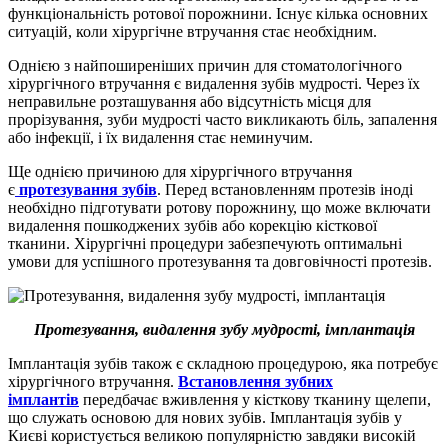
функціональність ротової порожнини. Існує кілька основних
ситуацій, коли хірургічне втручання стає необхідним.
Однією з найпоширеніших причин для стоматологічного
хірургічного втручання є видалення зубів мудрості. Через їх
неправильне розташування або відсутність місця для
прорізування, зуби мудрості часто викликають біль, запалення
або інфекції, і їх видалення стає неминучим.
Ще однією причиною для хірургічного втручання
є
протезування зубів
. Перед встановленням протезів іноді
необхідно підготувати ротову порожнину, що може включати
видалення пошкоджених зубів або корекцію кісткової
тканини. Хірургічні процедури забезпечують оптимальні
умови для успішного протезування та довговічності протезів.
Протезування, видалення зубу мудрості, імплантація
Імплантація зубів також є складною процедурою, яка потребує
хірургічного втручання.
Встановлення зубних
імплантів
передбачає вживлення у кісткову тканину щелепи,
що служать основою для нових зубів. Імплантація зубів у
Києві користується великою популярністю завдяки високій