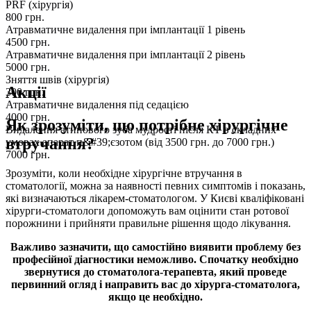
PRF (хірургія)
800
грн.
Атравматичне видалення при імплантації 1 рівень
4500
грн.
Атравматичне видалення при імплантації 2 рівень
5000
грн.
Зняття швів (хірургія)
Акції
300
грн.
Атравматичне видалення під седацією
4000
грн.
Як зрозуміти, що потрібне хірургічне
Видалення атипового зуба мудрості після КТ в складних
втручання?
умовах апарат п&#39;єзотом (від 3500 грн. до 7000 грн.)
7000
грн.
Зрозуміти, коли необхідне хірургічне втручання в
стоматології, можна за наявності певних симптомів і показань,
які визначаються лікарем-стоматологом. У Києві кваліфіковані
хірурги-стоматологи допоможуть вам оцінити стан ротової
порожнини і прийняти правильне рішення щодо лікування.
Важливо зазначити, що самостійно виявити проблему без
професійної діагностики неможливо. Спочатку необхідно
звернутися до стоматолога-терапевта, який проведе
первинний огляд і направить вас до хірурга-стоматолога,
якщо це необхідно.