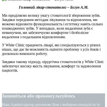
Головний лікар-стоматолог – Бєгун А.М.
Ми приділяємо велику увагу стоматології збереження зубів.
Завдяки передовим методам лікування та відновлення, ми
можемо відновити функціональність і естетику навіть сильно
пошкоджених зубів. У випадках, коли видалення зуба є
неминучим, ми забезпечуємо комфортне і безболісне
видалення з подальшим відновленням.
У White Clinic працюють лікарі, які спеціалізуються у різних
нішах, що дає їм можливість оцінити проблему з усіх боків і
досконало виконати роботу.
Завдяки такому підходу, хірургічна стоматологія у White Clinic
забезпечує високу якість лікування, комфорт та задоволення
пацієнтів.
Запишіться або проконсультуйтесь
Наш Адміністратор допоможе Вам з вибором спеціаліста та