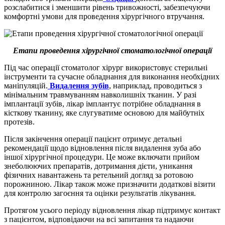
розслабитися і зменшити рівень тривожності, забезпечуючи
комфортні умови для проведення хірургічного втручання.
Етапи проведення хірургічної стоматологічної операції
Під час операції стоматолог хірург використовує стерильні
інструменти та сучасне обладнання для виконання необхідних
маніпуляцій.
Видалення зубів
, наприклад, проводиться з
мінімальним травмуванням навколишніх тканин. У разі
імплантації зубів, лікар імплантує потрібне обладнання в
кісткову тканину, яке слугуватиме основою для майбутніх
протезів.
Після закінчення операції пацієнт отримує детальні
рекомендації щодо відновлення після видалення зуба або
іншої хірургічної процедури. Це може включати прийом
знеболюючих препаратів, дотримання дієти, уникання
фізичних навантажень та ретельний догляд за ротовою
порожниною. Лікар також може призначити додаткові візити
для контролю загоєння та оцінки результатів лікування.
Протягом усього періоду відновлення лікар підтримує контакт
з пацієнтом, відповідаючи на всі запитання та надаючи