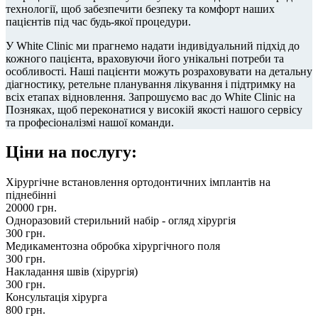
технології, щоб забезпечити безпеку та комфорт наших
пацієнтів під час будь-якої процедури.
У White Clinic ми прагнемо надати індивідуальний підхід до
кожного пацієнта, враховуючи його унікальні потреби та
особливості. Наші пацієнти можуть розраховувати на детальну
діагностику, ретельне планування лікування і підтримку на
всіх етапах відновлення. Запрошуємо вас до White Clinic на
Позняках, щоб переконатися у високій якості нашого сервісу
та професіоналізмі нашої команди.
Ціни на послугу:
Хірургічне встановлення ортодонтичних імплантів на
піднебінні
20000
грн.
Одноразовий стерильний набір - огляд хірургія
300
грн.
Медикаментозна обробка хірургічного поля
300
грн.
Накладання швів (хірургія)
300
грн.
Консультація хірурга
800
грн.