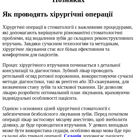
Як проводять хірургічні операції
Хірургічні операції в стоматології є важливими процедурами,
які допомагають вирішувати різноманітні стоматологічні
проблеми, від видалення зубів до складних реконструктивних
втручань. Завдяки сучасним технологіям та методикам,
хірургічне лікування стає все більш ефективним та
комфортним для пацієнтів.
Процес хірургічного втручання починається з детальної
консультації та діагностики. Зубний лікар проводить
ретельний огляд ротової порожнини, використовуючи сучасні
методи діагностики, такі як рентген або 3D-сканування, для
визначення стану зубів та кісткової тканини. Це дозволяє
лікарю розробити оптимальний план лікування, враховуючи
індивідуальні особливості пацієнта.
Однією з основних цілей хірургічної стоматології є
забезпечення безболісного лікування зубів. Перед початком
операції лікар застосовує місцеву анестезію, щоб знеболити
ділянку, де буде проводитися втручання. У деяких випадках
може бути використана седація, особливо якщо мова йде про
складні або тривалі операції.
Седація
допомагає пацієнту