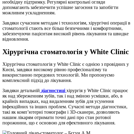
необхідну підтримку. Регулярні контрольні огляди
допомагають забезпечити успішне загоєння та запобігти
можливим ускладненням.
Завдяки сучасним методам і технологіям, хірургічні операції в
стоматології стають все більш безпечними і комфортними,
забезпечуючи пацієнтам високий рівень лікування та швидке
відновлення.
Хірургічна стоматологія у White Clinic
Хірургічна стоматологія у White Clinic є однією з провідних у
Києві, завдяки високому рівню професіоналізму та
використанню передових технологій. Ми пропонуємо
комплексний підхід до лікування.
Завдяки детальній
діагностиці
хірургія у White Clinic працює
як над збереженням зубів, так і над зміною усмішки, або, в
крайніх випадках, над видаленням зубів для усунення
інфекційних та інших проблем. Сучасні методи діагностики,
такі як комп’ютерні томографи і 3D-сканери, дозволяють
нашим лікарям отримати точні дані про стан ротової
порожнини, що є основою для ефективного лікування.