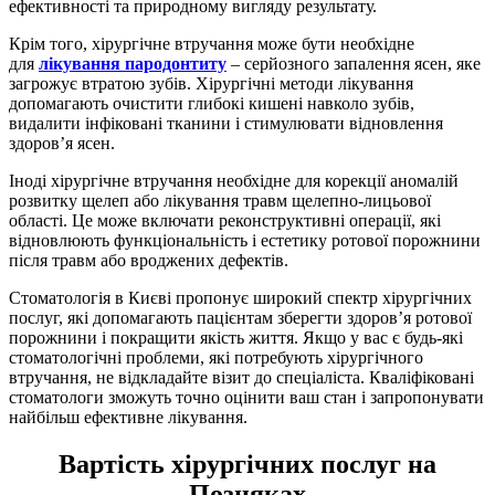
ефективності та природному вигляду результату.
Крім того, хірургічне втручання може бути необхідне
для
лікування пародонтиту
– серйозного запалення ясен, яке
загрожує втратою зубів. Хірургічні методи лікування
допомагають очистити глибокі кишені навколо зубів,
видалити інфіковані тканини і стимулювати відновлення
здоров’я ясен.
Іноді хірургічне втручання необхідне для корекції аномалій
розвитку щелеп або лікування травм щелепно-лицьової
області. Це може включати реконструктивні операції, які
відновлюють функціональність і естетику ротової порожнини
після травм або вроджених дефектів.
Стоматологія в Києві пропонує широкий спектр хірургічних
послуг, які допомагають пацієнтам зберегти здоров’я ротової
порожнини і покращити якість життя. Якщо у вас є будь-які
стоматологічні проблеми, які потребують хірургічного
втручання, не відкладайте візит до спеціаліста. Кваліфіковані
стоматологи зможуть точно оцінити ваш стан і запропонувати
найбільш ефективне лікування.
Вартість хірургічних послуг на
Позняках