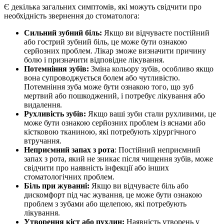
Є декілька загальних симптомів, які можуть свідчити про
необхідність звернення до стоматолога:
Сильний зубний біль:
Якщо ви відчуваєте постійний
або гострий зубний біль, це може бути ознакою
серйозних проблем. Лікар зможе визначити причину
болю і призначити відповідне лікування.
Потемніння зубів:
Зміна кольору зубів, особливо якщо
вона супроводжується болем або чутливістю.
Потемніння зуба може бути ознакою того, що зуб
мертвий або пошкоджений, і потребує лікування або
видалення.
Рухливість зубів:
Якщо ваші зуби стали рухливими, це
може бути ознакою серйозних проблем із яснами або
кістковою тканиною, які потребують хірургічного
втручання.
Неприємний запах з рота
: Постійний неприємний
запах з рота, який не зникає після чищення зубів, може
свідчити про наявність інфекції або інших
стоматологічних проблем.
Біль при жуванні:
Якщо ви відчуваєте біль або
дискомфорт під час жування, це може бути ознакою
проблем з зубами або щелепою, які потребують
лікування.
Утворення кіст або пухлин:
Наявність утворень у