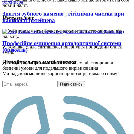
новий наліт.
Зняття зубного каменю , гігієнічна чистка при
Результат
наявності ретейнера
✔ Зуби та елементи брекет-системи повністю очищені від
нальоту.
Професійне очищення ортодонтичної системи
✔ Усмішка стала світлішою, повернувся природний блиск
(брекетів)
емалі.
Дізнайтеся про наші знижки
✔ Ми усунули ризик появи плям на емалі, створивши
безпечні умови для подальшого вирівнювання
Ми надсилаємо лише корисні пропозиції, ніякого спаму!
Підписатись