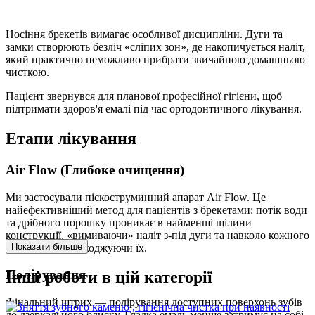
Носіння брекетів вимагає особливої дисципліни. Дуги та
замки створюють безліч «сліпих зон», де накопичується наліт,
який практично неможливо прибрати звичайною домашньою
чисткою.
Пацієнт звернувся для планової професійної гігієни, щоб
підтримати здоров'я емалі під час ортодонтичного лікування.
Етапи лікування
Air Flow (Глибоке очищення)
Ми застосували піскоструминний апарат Air Flow. Це
найефективніший метод для пацієнтів з брекетами: потік води
та дрібного порошку проникає в найменші щілини
конструкції, «вимиваючи» наліт з-під дуги та навколо кожного
Показати більше
замочка, не пошкоджуючи їх.
Полірування
Інші роботи в цій категорії
Фінальний штрих — полірування доступних поверхонь зубів
до дзеркального блиску. Гладка емаль менше затримує на собі