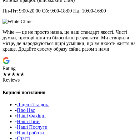
Клініка працює (військовий стан)
Пн-Пт: 9:00-20:00 Сб: 9:00-18:00 Нд: 10:00-16:00
White — це не просто назва, це наш стандарт якості. Чисті
думки, прозорі ціни та білосніжні результати. Ми створили
місце, де народжуються щирі усмішки, що змінюють життя на
краще. Додайте своєму образу сяйва разом з нами.
Rating
★★★★★
Reviews
Корисні посилання
•
Ліцензії та док.
•
Про Нас
•
Наші Фахівці
•
Наші Ціни
•
Наші Послуги
•
Наші роботи
•
Статті