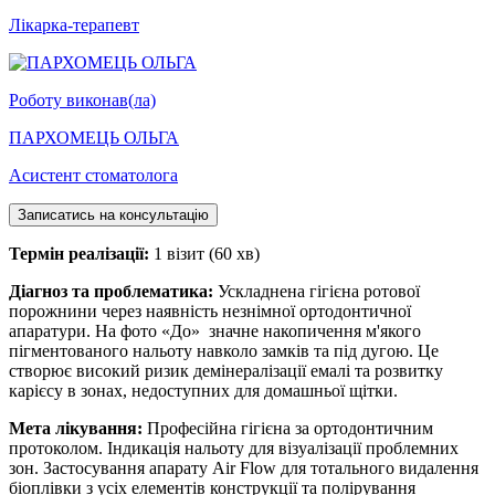
Лікарка-терапевт
Роботу виконав(ла)
ПАРХОМЕЦЬ ОЛЬГА
Асистент стоматолога
Записатись на консультацію
Термін реалізації:
1 візит (60 хв)
Діагноз та проблематика:
Ускладнена гігієна ротової
порожнини через наявність незнімної ортодонтичної
апаратури. На фото «До» значне накопичення м'якого
пігментованого нальоту навколо замків та під дугою. Це
створює високий ризик демінералізації емалі та розвитку
карієсу в зонах, недоступних для домашньої щітки.
Мета лікування:
Професійна гігієна за ортодонтичним
протоколом. Індикація нальоту для візуалізації проблемних
зон. Застосування апарату Air Flow для тотального видалення
біоплівки з усіх елементів конструкції та полірування