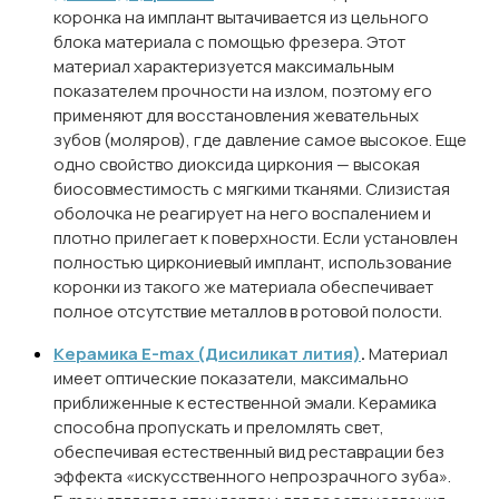
коронка на имплант вытачивается из цельного
блока материала с помощью фрезера. Этот
материал характеризуется максимальным
показателем прочности на излом, поэтому его
применяют для восстановления жевательных
зубов (моляров), где давление самое высокое. Еще
одно свойство диоксида циркония — высокая
биосовместимость с мягкими тканями. Слизистая
оболочка не реагирует на него воспалением и
плотно прилегает к поверхности. Если установлен
полностью циркониевый имплант, использование
коронки из такого же материала обеспечивает
полное отсутствие металлов в ротовой полости.
Керамика E-max (Дисиликат лития)
.
Материал
имеет оптические показатели, максимально
приближенные к естественной эмали. Керамика
способна пропускать и преломлять свет,
обеспечивая естественный вид реставрации без
эффекта «искусственного непрозрачного зуба».