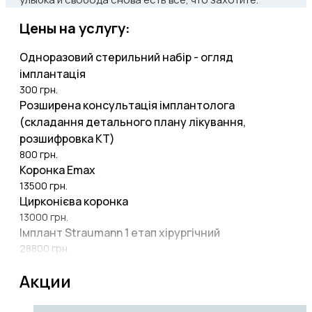
Цены на услугу:
Одноразовий стерильний набір - огляд
імплантація
300
грн.
Розширена консультація імплантолога
(складання детального плану лікування,
розшифровка КТ)
800
грн.
Коронка Emax
13500
грн.
Цирконієва коронка
13000
грн.
Імплант Straumann 1 етап хірургічний
28800
грн.
Імплант Straumann 2 етап ортопедичний
Акции
18200
грн.
Шаблон для імплантації Straumann
3000
грн.