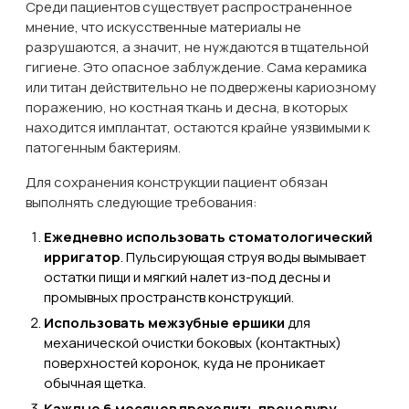
Среди пациентов существует распространенное
мнение, что искусственные материалы не
разрушаются, а значит, не нуждаются в тщательной
гигиене. Это опасное заблуждение. Сама керамика
или титан действительно не подвержены кариозному
поражению, но костная ткань и десна, в которых
находится имплантат, остаются крайне уязвимыми к
патогенным бактериям.
Для сохранения конструкции пациент обязан
выполнять следующие требования:
Ежедневно использовать стоматологический
ирригатор
. Пульсирующая струя воды вымывает
остатки пищи и мягкий налет из-под десны и
промывных пространств конструкций.
Использовать межзубные ершики
для
механической очистки боковых (контактных)
поверхностей коронок, куда не проникает
обычная щетка.
Каждые 6 месяцев проходить процедуру