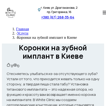
г. Киев, ул. Драгоманова, 2
пр. Григоренка, 16
+380 (67) 268-35-64
Главная
Услуги
Коронки на зубной имплант в Киеве
Коронки на зубной
имплант в Киеве
0
0
Стесняетесь улыбаться из-за отсутствующего зуба?
Устали от того, что приходится жевать только на одну
сторону, а твердая пища стала табу? Установка
титанового имплантата — это надежная опора, но
функцию и красоту вам возвращает именно коронка
на имплантате. В White Clinic мы создаем
ортопедические конструкции, которые становятся