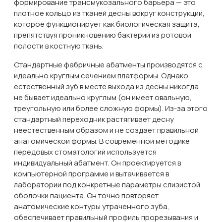
формирование трансмукозального барьера — это
плотное кольцо из тканей десны вокруг конструкции,
которое функционирует как биологическая защита,
препятствуя проникновению бактерий из ротовой
полости в костную ткань.
Стандартные фабричные абатменты производятся с
идеально круглым сечением платформы. Однако
естественный зуб в месте выхода из десны никогда
не бывает идеально круглым (он имеет овальную,
треугольную или более сложную формы). Из-за этого
стандартный переходник растягивает десну
неестественным образом и не создает правильной
анатомической формы. В современной методике
передовых стоматологий используется
индивидуальный абатмент. Он проектируется в
компьютерной программе и вытачивается в
лаборатории под конкретные параметры слизистой
оболочки пациента. Он точно повторяет
анатомические контуры утраченного зуба,
обеспечивает правильный профиль прорезывания и