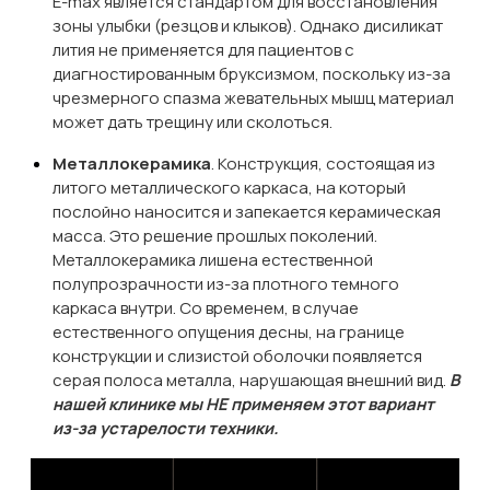
E-max является стандартом для восстановления
зоны улыбки (резцов и клыков). Однако дисиликат
лития не применяется для пациентов с
диагностированным бруксизмом, поскольку из-за
чрезмерного спазма жевательных мышц материал
может дать трещину или сколоться.
Металлокерамика
. Конструкция, состоящая из
литого металлического каркаса, на который
послойно наносится и запекается керамическая
масса. Это решение прошлых поколений.
Металлокерамика лишена естественной
полупрозрачности из-за плотного темного
каркаса внутри. Со временем, в случае
естественного опущения десны, на границе
конструкции и слизистой оболочки появляется
серая полоса металла, нарушающая внешний вид.
В
нашей клинике мы НЕ применяем этот вариант
из-за устарелости техники.