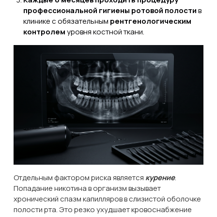
профессиональной гигиены ротовой полости
в
клинике с обязательным
рентгенологическим
контролем
уровня костной ткани.
Отдельным фактором риска является
курение
.
Попадание никотина в организм вызывает
хронический спазм капилляров в слизистой оболочке
полости рта. Это резко ухудшает кровоснабжение