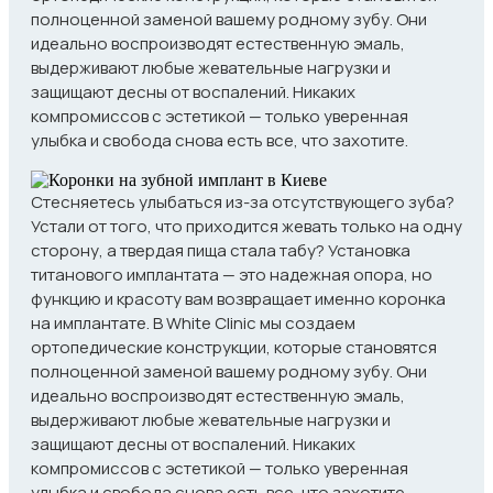
полноценной заменой вашему родному зубу. Они
идеально воспроизводят естественную эмаль,
выдерживают любые жевательные нагрузки и
защищают десны от воспалений. Никаких
компромиссов с эстетикой — только уверенная
улыбка и свобода снова есть все, что захотите.
Стесняетесь улыбаться из-за отсутствующего зуба?
Устали от того, что приходится жевать только на одну
сторону, а твердая пища стала табу? Установка
титанового имплантата — это надежная опора, но
функцию и красоту вам возвращает именно коронка
на имплантате. В White Clinic мы создаем
ортопедические конструкции, которые становятся
полноценной заменой вашему родному зубу. Они
идеально воспроизводят естественную эмаль,
выдерживают любые жевательные нагрузки и
защищают десны от воспалений. Никаких
компромиссов с эстетикой — только уверенная
улыбка и свобода снова есть все, что захотите.