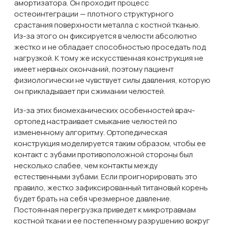
амортизатора. Он проходит процесс
остеоинтеграции — плотного структурного
срастания поверхности металла с костной тканью.
Из-за этого он фиксируется в челюсти абсолютно
жестко и не обладает способностью проседать под
нагрузкой. К тому же искусственная конструкция не
имеет нервных окончаний, поэтому пациент
физиологически не чувствует силы давления, которую
он прикладывает при сжимании челюстей.
Из-за этих биомеханических особенностей врач-
ортопед настраивает смыкание челюстей по
измененному алгоритму. Ортопедическая
конструкция моделируется таким образом, чтобы ее
контакт с зубами противоположной стороны был
несколько слабее, чем контакты между
естественными зубами. Если проигнорировать это
правило, жестко зафиксированный титановый корень
будет брать на себя чрезмерное давление.
Постоянная перегрузка приведет к микротравмам
костной ткани и ее постепенному разрушению вокруг