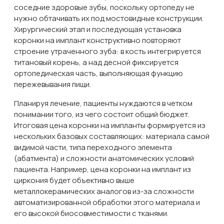
соседние здоровые зубы, поскольку ортопеду не
нужно обтачивать их под мостовидные конструкции.
Хирургический этап и последующая установка
коронки на имплант конструктивно повторяют
строение утраченного зуба: в кость интегрируется
титановый корень, а над десной фиксируется
ортопедическая часть, выполняющая функцию
пережевывания пищи.
Планируя лечение, пациенты нуждаются в четком
понимании того, из чего состоит общий бюджет.
Итоговая цена коронки на импланты формируется из
нескольких базовых составляющих: материала самой
видимой части, типа переходного элемента
(абатмента) и сложности анатомических условий
пациента. Например, цена коронки на имплант из
циркония будет объективно выше
металлокерамических аналогов из-за сложности
автоматизированной обработки этого материала и
его высокой биосовместимости с тканями.