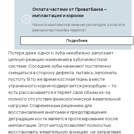
Атравматичне видалення при імплантації 1 рівень
Оплата частями от ПриватБанка —
4500
грн.
имплантация и коронки
Атравматичне видалення при імплантації 2 рівень
Начните комплексное лечение уже сегодня, а платите
5000
грн.
равными частями без переплат
Імплант Osstem 2 етап ортопедичний
14000
грн.
Подробнее
Тимчасова коронка на імпланті Straumann
Потеря даже одного зуба неизбежно запускает
10200
грн.
цепную реакцию изменений в зубочелюстной
Імплант Osstem 1 етап хірургічний
системе. Соседние зубы начинают постепенно
14000
грн.
смещаться в сторону дефекта, пытаясь заполнить
Тимчасова коронка на імпланті Osstem
пустоту. В то же время костная ткань в месте
6500
грн.
утраченного корня подвергается резорбции — то
есть рассасывается и теряет свой объем из-за
полного отсутствия физиологической жевательной
нагрузки. Современным решением для
восстановления анатомии и предотвращения
деградации кости является протезирование после
имплантации. Этот метод позволяет полностью
восстановить жевательную функцию, не затрагивая