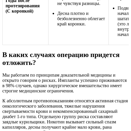
Годы после
не чувствуя разницы.
протезирования
Подви
(С коронкой)
Десна плотно и
начала
безболезненно облегает
шатать
край коронки.
(это л
внутре
начало
В каких случаях операцию придется
отложить?
Мы работаем по принципам доказательной медицины и
открыто говорим о рисках. Импланты успешно приживаются
в 98% случаев, однако хирургическое вмешательство имеет
строгие медицинские ограничения.
К абсолютным противопоказаниям относятся активная стадия
онкологического заболевания, тяжелые нарушения
свертываемости крови и некомпенсированный сахарный
диабет 1-го типа. Отдельную группу риска составляют
заядлые курильщики. Никотин вызывает сильный спазм
капилляров, десны получают крайне мало крови, рана