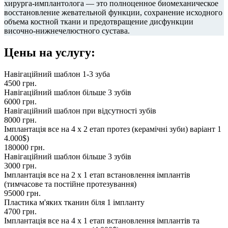
хирурга-имплантолога — это полноценное биомеханическое
восстановление жевательной функции, сохранение исходного
объема костной ткани и предотвращение дисфункции
височно-нижнечелюстного сустава.
Цены на услугу:
Навігаційний шаблон 1-3 зуба
4500
грн.
Навігаційний шаблон більше 3 зубів
6000
грн.
Навігаційний шаблон при відсутності зубів
8000
грн.
Імплантація все на 4 х 2 етап протез (керамічні зуби) варіант 1
4.000$)
180000
грн.
Навігаційний шаблон більше 3 зубів
3000
грн.
Імплантація все на 2 х 1 етап встановлення імплантів
(тимчасове та постійне протезування)
95000
грн.
Пластика м'яких тканин біля 1 імпланту
4700
грн.
Імплантація все на 4 х 1 етап встановлення імплантів та