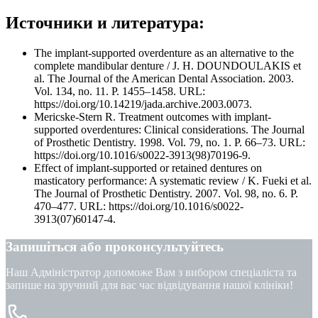
Источники и литература:
The implant-supported overdenture as an alternative to the
complete mandibular denture / J. H. DOUNDOULAKIS et
al. The Journal of the American Dental Association. 2003.
Vol. 134, no. 11. P. 1455–1458. URL:
https://doi.org/10.14219/jada.archive.2003.0073.
Mericske-Stern R. Treatment outcomes with implant-
supported overdentures: Clinical considerations. The Journal
of Prosthetic Dentistry. 1998. Vol. 79, no. 1. P. 66–73. URL:
https://doi.org/10.1016/s0022-3913(98)70196-9.
Effect of implant-supported or retained dentures on
masticatory performance: A systematic review / K. Fueki et al.
The Journal of Prosthetic Dentistry. 2007. Vol. 98, no. 6. P.
470–477. URL: https://doi.org/10.1016/s0022-
3913(07)60147-4.
Запишіться або проконсультуйтесь
Наш Адміністратор допоможе Вам з вибором спеціаліста та
запише на зручний для вас час відвідування нашої клініки!