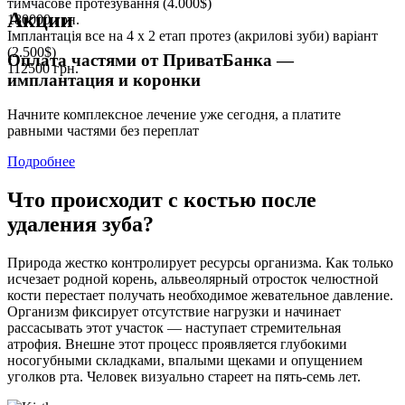
тимчасове протезування (4.000$)
Акции
180000
грн.
Імплантація все на 4 х 2 етап протез (акрилові зуби) варіант
(2.500$)
Оплата частями от ПриватБанка —
112500
грн.
имплантация и коронки
Начните комплексное лечение уже сегодня, а платите
равными частями без переплат
Подробнее
Что происходит с костью после
удаления зуба?
Природа жестко контролирует ресурсы организма. Как только
исчезает родной корень, альвеолярный отросток челюстной
кости перестает получать необходимое жевательное давление.
Организм фиксирует отсутствие нагрузки и начинает
рассасывать этот участок — наступает стремительная
атрофия. Внешне этот процесс проявляется глубокими
носогубными складками, впалыми щеками и опущением
уголков рта. Человек визуально стареет на пять-семь лет.