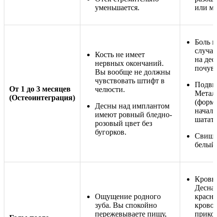
уменьшается.
или ме
Боль п
случа
Кость не имеет
на дес
нервных окончаний.
почувс
Вы вообще не должны
чувствовать штифт в
Подви
От 1 до 3 месяцев
челюсти.
Метал
(Остеоинтеграция)
(форми
Десны над имплантом
начал 
имеют ровный бледно-
шатать
розовый цвет без
бугорков.
Свищ. 
белый
Кровь 
Десна 
Ощущение родного
красне
зуба. Вы спокойно
кровот
пережевываете пищу,
прико