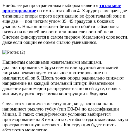
Наиболее распространенным выбором является
тотальное
протезирование
на имплантах all on 4. Хирург размещает две
титановые опоры строго вертикально во фронтальной зоне и
еще две — под четким углом 35–45 градусов в боковых
участках. Наклон позволяет безопасно обойти гайморовы
пазухи на верхней челюсти или нижнечелюстной нерв.
Система фиксируется в самом твердом (базальном) слое кости,
даже если общий ее объем сильно уменьшился.
Пациентам с мощными жевательными мышцами,
диагностированным бруксизмом или крупной анатомией
лица мы рекомендуем тотальное протезирование на
имплантах all on 6. Шесть точек опоры радикально снижают
напряжение на каждый отдельный штифт. Жевательное
давление равномерно распределяется по всей дуге, сводя к
минимуму риск перегрузки конструкции в будущем.
Случаются клинические ситуации, когда костная ткань
напоминает рыхлую губку (тип D3-D4 по классификации
Миша). В таких специфических условиях выбирается
протезирование на 8 имплантах, чтобы создать максимальную
пространственную жесткость. Конструкция будет стоять
абсолютно монолитно.