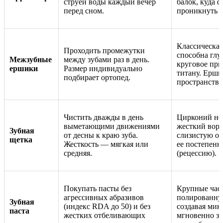
струей воды каждый вечер
балок, куда 
перед сном.
проникнуть 
Классическая
Проходить промежутки
способна глу
Межзубные
между зубами раз в день.
круговое при
ершики
Размер индивидуально
титану. Ерш
подбирает ортопед.
пространство
Чистить дважды в день
Цирконий не 
выметающими движениями
жесткий ворс
Зубная
от десны к краю зуба.
слизистую об
щетка
Жесткость — мягкая или
ее постепенн
средняя.
(рецессию).
Покупать пасты без
Крупные час
агрессивных абразивов
полированну
Зубная
(индекс RDA до 50) и без
создавая мик
паста
жестких отбеливающих
мгновенно з