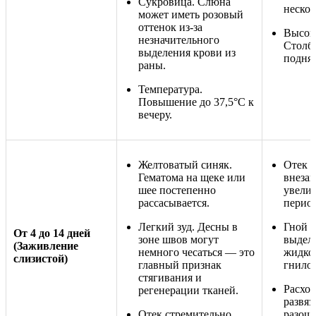
Сукровица. Слюна
нескол
может иметь розовый
оттенок из-за
Высока
незначительного
Столб
выделения крови из
подня
раны.
Температура.
Повышение до 37,5°C к
вечеру.
Желтоватый синяк.
Отек в
Гематома на щеке или
внезап
шее постепенно
увелич
рассасывается.
перио
Легкий зуд. Десны в
Гной и
От 4 до 14 дней
зоне швов могут
выделя
(Заживление
немного чесаться — это
жидкос
слизистой)
главный признак
гнило
стягивания и
Расхо
регенерации тканей.
развяз
Отек стремительно
разошл