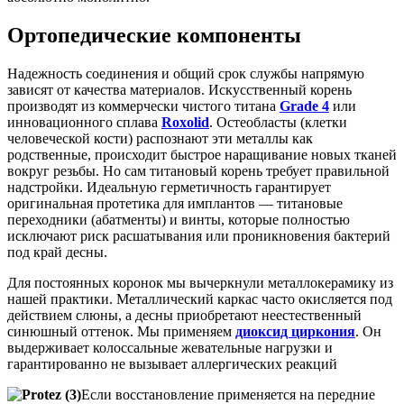
Ортопедические компоненты
Надежность соединения и общий срок службы напрямую
зависят от качества материалов. Искусственный корень
производят из коммерчески чистого титана
Grade 4
или
инновационного сплава
Roxolid
. Остеобласты (клетки
человеческой кости) распознают эти металлы как
родственные, происходит быстрое наращивание новых тканей
вокруг резьбы. Но сам титановый корень требует правильной
надстройки. Идеальную герметичность гарантирует
оригинальная протетика для имплантов — титановые
переходники (абатменты) и винты, которые полностью
исключают риск расшатывания или проникновения бактерий
под край десны.
Для постоянных коронок мы вычеркнули металлокерамику из
нашей практики. Металлический каркас часто окисляется под
действием слюны, а десны приобретают неестественный
синюшный оттенок. Мы применяем
диоксид циркония
. Он
выдерживает колоссальные жевательные нагрузки и
гарантированно не вызывает аллергических реакций
Если восстановление применяется на передние