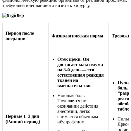
физиологическую реакцию организма от реальной проблемы,
требующей внепланового визита к хирургу.
Период после
Физиологическая норма
Тревожн
операции
Отек щеки. Он
достигает максимума
на 3-й день — это
естественная реакция
тканей на
Пульс
вмешательство.
боль,
“разр
Ноющая боль.
реаги
Появляется по
обезб
окончании действия
табле
анестезии, легко
Первые 1–3 дня
снимается обычным
Сильно
(Ранний период)
ибупрофеном.
Ярко-к
остана