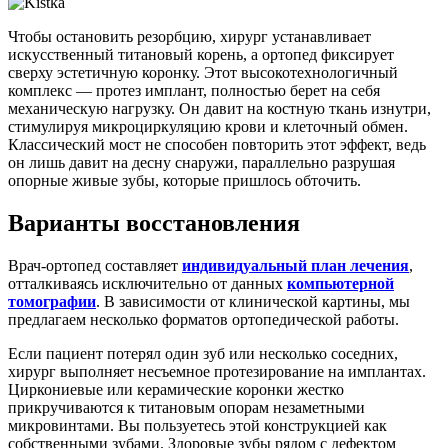
Чтобы остановить резорбцию, хирург устанавливает
искусственный титановый корень, а ортопед фиксирует
сверху эстетичную коронку. Этот высокотехнологичный
комплекс — протез имплант, полностью берет на себя
механическую нагрузку. Он давит на костную ткань изнутри,
стимулируя микроциркуляцию крови и клеточный обмен.
Классический мост не способен повторить этот эффект, ведь
он лишь давит на десну снаружи, параллельно разрушая
опорные живые зубы, которые пришлось обточить.
Варианты восстановления
Врач-ортопед составляет
индивидуальный план лечения
,
отталкиваясь исключительно от данных
компьютерной
томографии
. В зависимости от клинической картины, мы
предлагаем несколько форматов ортопедической работы.
Если пациент потерял один зуб или несколько соседних,
хирург выполняет несъемное протезирование на имплантах.
Циркониевые или керамические коронки жестко
прикручиваются к титановым опорам незаметными
микровинтами. Вы пользуетесь этой конструкцией как
собственными зубами. Здоровые зубы рядом с дефектом