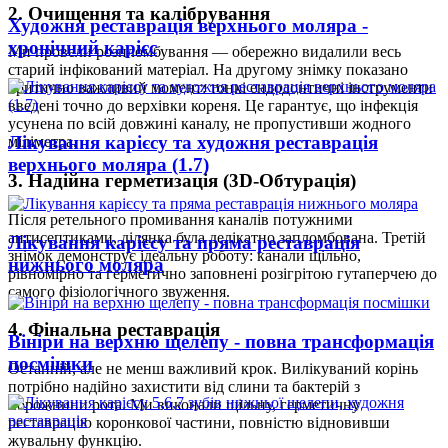
2. Очищення та калібрування
Художня реставрація верхнього моляра -
хронічний карієс
Ми провели розпломбування — обережно видалили весь
старий інфікований матеріал. На другому знімку показано
критично важливий момент: тонкі ендодонтичні інструменти
введені точно до верхівки кореня. Це гарантує, що інфекція
усунена по всій довжині каналу, не пропустивши жодного
Лікування карієсу та художня реставрація
міліметра.
верхнього моляра (1.7)
3. Надійна герметизація (3D-Обтурація)
Після ретельного промивання каналів потужними
антисептиками, ділянка була делікатно запломбована. Третій
Лікування карієсу та пряма реставрація
знімок демонструє ідеальну роботу: канали щільно,
нижнього моляра
рівномірно та герметично заповнені розігрітою гутаперчею до
самого фізіологічного звуження.
4. Фінальна реставрація
Вініри на верхню щелепу - повна трансформація
посмішки
Останній, але не менш важливий крок. Вилікуваний корінь
потрібно надійно захистити від слини та бактерій з
порожнини рота. Ми виконали щільну, герметичну
реставрацію коронкової частини, повністю відновивши
жувальну функцію.