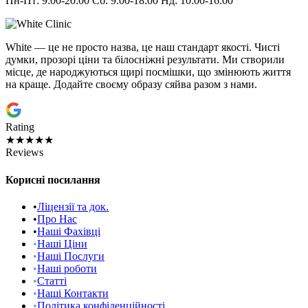
Пн-Пт: 9:00-20:00 Сб: 9:00-18:00 Нд: 10:00-16:00
White — це не просто назва, це наш стандарт якості. Чисті
думки, прозорі ціни та білосніжні результати. Ми створили
місце, де народжуються щирі посмішки, що змінюють життя
на краще. Додайте своєму образу сяйва разом з нами.
Rating
★★★★★
Reviews
Корисні посилання
•
Ліцензії та док.
•
Про Нас
•
Наші Фахівці
•
Наші Ціни
•
Наші Послуги
•
Наші роботи
•
Статті
•
Наші Контакти
•
Політика конфіденційності