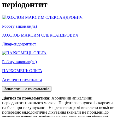
періодонтит
Роботу виконав(ла)
ХОХЛОВ МАКСИМ ОЛЕКСАНДРОВИЧ
Лікар-ендодонтист
Роботу виконав(ла)
ПАРХОМЕЦЬ ОЛЬГА
Асистент стоматолога
Записатись на консультацію
Діагноз та проблематика:
Хронічний апікальний
періодонтит нижнього моляра. Пацієнт звернувся зі скаргами
на біль при накушуванні. На рентгенограмі виявлено неякісне
попереднє ендодонтичне лікування (канали не пройдені до
апекса) та наявність періапікального розрідження кісткової