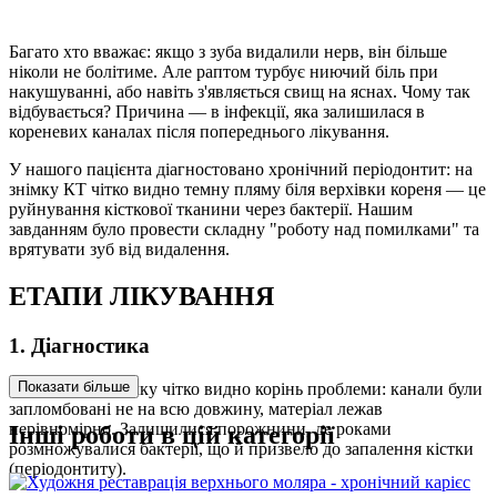
Багато хто вважає: якщо з зуба видалили нерв, він більше
ніколи не болітиме. Але раптом турбує ниючий біль при
накушуванні, або навіть з'являється свищ на яснах. Чому так
відбувається? Причина — в інфекції, яка залишилася в
кореневих каналах після попереднього лікування.
У нашого пацієнта діагностовано хронічний періодонтит: на
знімку КТ чітко видно темну пляму біля верхівки кореня — це
руйнування кісткової тканини через бактерії. Нашим
завданням було провести складну "роботу над помилками" та
врятувати зуб від видалення.
ЕТАПИ ЛІКУВАННЯ
1. Діагностика
Показати більше
На першому знімку чітко видно корінь проблеми: канали були
запломбовані не на всю довжину, матеріал лежав
нерівномірно. Залишилися порожнини, де роками
Інші роботи в цій категорії
розмножувалися бактерії, що й призвело до запалення кістки
(періодонтиту).