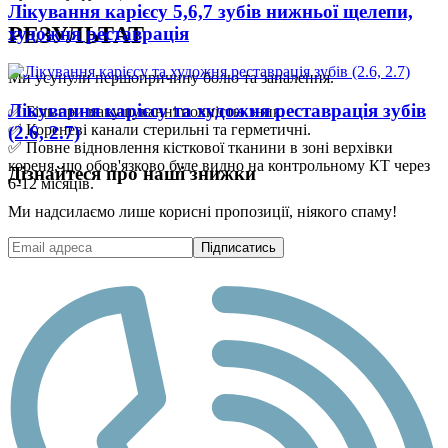
Лікування карієсу 5,6,7 зубів нижньої щелепи,
РЕЗУЛЬТАТ
художня реставрація
Ми усунули першопричину болю та запалення.
Лікування карієсу та художня реставрація зубів
✅ Біль при накушуванні повністю зник.
✅ Кореневі канали стерильні та герметичні.
(2.6, 2.7)
✅ Повне відновлення кісткової тканини в зоні верхівки
кореня, що обов'язково буде видно на контрольному КТ через
Дізнайтеся про наші знижки
6-12 місяців.
Ми надсилаємо лише корисні пропозиції, ніякого спаму!
Підписатись