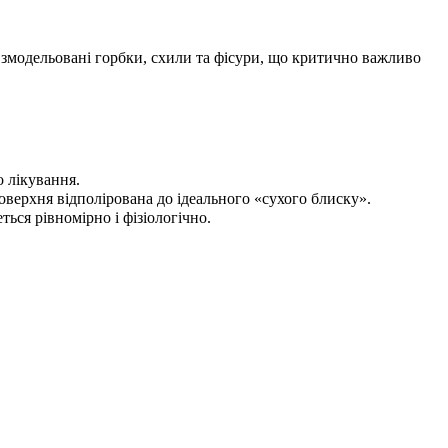
 змодельовані горбки, схили та фісури, що критично важливо
о лікування.
оверхня відполірована до ідеального «сухого блиску».
ься рівномірно і фізіологічно.