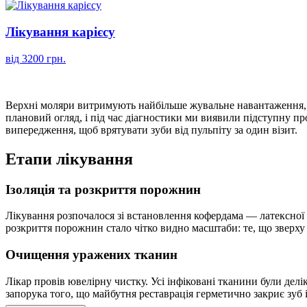
Лікування карієсу
від 3200 грн.
Верхні моляри витримують найбільше жувальне навантаження, а
плановий огляд, і під час діагностики ми виявили підступну пр
випередження, щоб врятувати зуби від пульпіту за один візит.
Етапи лікування
Ізоляція та розкриття порожнин
Лікування розпочалося зі встановлення кофердама — латексної і
розкриття порожнин стало чітко видно масштаби: те, що зверх
Очищення уражених тканин
Лікар провів ювелірну чистку. Усі інфіковані тканини були делі
запорука того, що майбутня реставрація герметично закриє зуб і