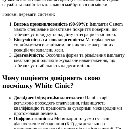
служби та надійність для вашої майбутньої посмішки.
Головні переваги системи:
Висока приживлюваність (98-99%):
Імпланти Osstem
мають спеціальне біоактивне покриття поверхні, що
забезпечує швидку та надійну інтеграцію з кісткою.
Біосумісність та гіпоалергенність:
Матеріал легко
сприймається організмом, не викликає алергічних
реакцій чи запалень ясен.
Довговічність:
Особлива форма та різьблення імпланту
ідеально розподіляють жувальне навантаження, що
забезпечує стабільність на десятиліття.
Чому пацієнти довіряють свою
посмішку White Cinic?
Досвідчені хірурги-імплантологи:
Наші лікарі
регулярно проходять стажування, підвищують
кваліфікацію та працюють за суворими міжнародними
протоколами безпеки.
Цифрова точність:
Ми використовуємо сучасне
діагностичне обладнання (КТ) для детального
планування кожного міліметра під час імплантації. Це