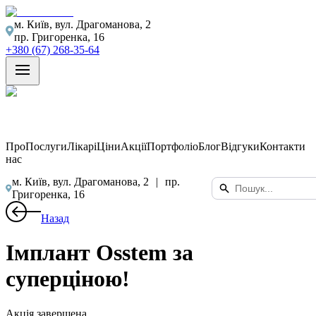
м. Київ, вул. Драгоманова, 2
пр. Григоренка, 16
+380 (67) 268-35-64
Про
Послуги
Лікарі
Ціни
Акції
Портфоліо
Блог
Відгуки
Контакти
нас
м. Київ, вул. Драгоманова, 2
|
пр.
Григоренка, 16
Назад
Імплант Osstem за
суперціною!
Акція завершена