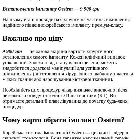
Встановлення імпланту Osstem — 9 900 грн
На цьому етапі проводиться хірургічна частина: вживлення
надійного південнокорейського імпланту преміум-класу.
Важливо про ціну
9 900 грн
— це базова акційна вартість хірургічного
встановлення самого імпланту. Кожен клінічний випадок
унікальний. Залежно від стану вашої щелепи, можуть
знадобитися додаткові маніпуляції для успішного
приживлення (виготовлення хірургічного шаблону, пластика
м'яких тканин або нарощування кісткової тканини).
Необхідність цих процедур лікар визначає виключно після
ретельного огляду та точної 3D-діагностики (КТ). Ви
отримаєте детальний план лікування до початку будь-яких
процедур.
Чому варто обрати імплант Osstem?
Корейська система імплантації Osstem — це один із лідерів
сучасної стоматології. Вона гарантує максимальний термін