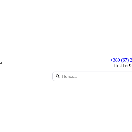
+380 (67) 
ы
Пн-Пт: 9