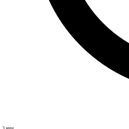
3
мин