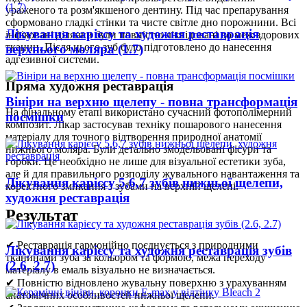
ураженого та розм'якшеного дентину. Під час препарування
сформовано гладкі стінки та чисте світле дно порожнини. Всі
Лікування карієсу та художня реставрація
інфіковані ділянки були повністю ліквідовані до меж здорових
тканин. Після цього зуб було підготовлено до нанесення
верхнього моляра (1.7)
адгезивної системи.
Пряма художня реставрація
Вініри на верхню щелепу - повна трансформація
На фінальному етапі використано сучасний фотополімерний
посмішки
композит. Лікар застосував техніку пошарового нанесення
матеріалу для точного відтворення природної анатомії
нижнього моляра. Були детально змодельовані фісури та
горбки. Це необхідно не лише для візуальної естетики зуба,
але й для правильного розподілу жувального навантаження та
Лікування карієсу 5,6,7 зубів нижньої щелепи,
коректного змикання з зубами на верхній щелепі.
художня реставрація
Результат
✔ Реставрація гармонійно поєднується з природними
Лікування карієсу та художня реставрація зубів
тканинами зуба за кольором та формою, межа переходу
(2.6, 2.7)
матеріалу в емаль візуально не визначається.
✔ Повністю відновлено жувальну поверхню з урахуванням
анатомічних особливостей нижньої щелепи.