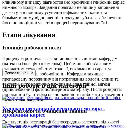
клінічному випадку діагностовано хронічний глибокий карієс
нижнього моляра. Завдання полягало не лише у заповненні
дефекту, а в повному усуненні інфікованих тканин та
біоміметичному відновленні структури зуба для забезпечення
його повноцінної участі в процесі пережовування їжі.
Етапи лікування
Ізоляція робочого поля
Процедура розпочалася зі встановлення системи кофердам
(латексна ізоляція з кламером). Цей етап є обов'язковим
стандартом сучасної стоматології, оскільки він гарантує
Показати більше
абсолютну сухість робочої зони. Кофердам захищає
препаровану порожнину від потрапляння вологи, слини та
Інші роботи в цій категорії
бактерій, що є критично важливим для надійної адгезії
(приклеювання) фотополімерного матеріалу. Після розкриття
порожнини було зафіксовано наявність глибокого ураження з
пігментованим дном.
Художня реставрація верхнього моляра -
Некректомія та очищення тканин
хронічний карієс
Експлуатація реставрації безпосередньо залежить від якості
підготовки основи. Лікар провів ретельне видалення