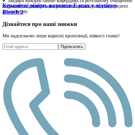
✔ Завдяки використанню кофердама та ретельному очищенню
Керамічні вініри, коронки E-max у відтінку
порожнини, ризики виникнення вторинного карієсу зведені
Bleach 2
до мінімуму.
Дізнайтеся про наші знижки
Ми надсилаємо лише корисні пропозиції, ніякого спаму!
Підписатись