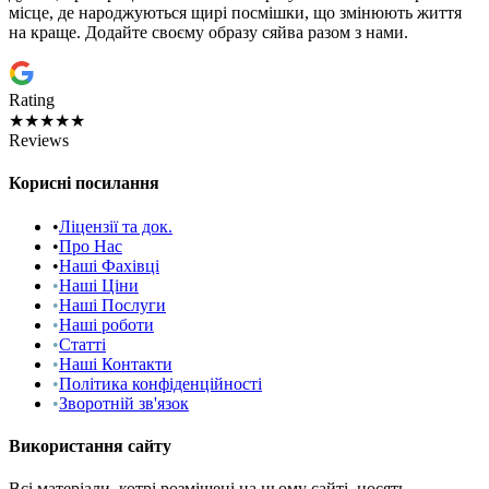
місце, де народжуються щирі посмішки, що змінюють життя
на краще. Додайте своєму образу сяйва разом з нами.
Rating
★★★★★
Reviews
Корисні посилання
•
Ліцензії та док.
•
Про Нас
•
Наші Фахівці
•
Наші Ціни
•
Наші Послуги
•
Наші роботи
•
Статті
•
Наші Контакти
•
Політика конфіденційності
•
Зворотній зв'язок
Використання сайту
Всі матеріали, котрі розміщені на цьому сайті, носять