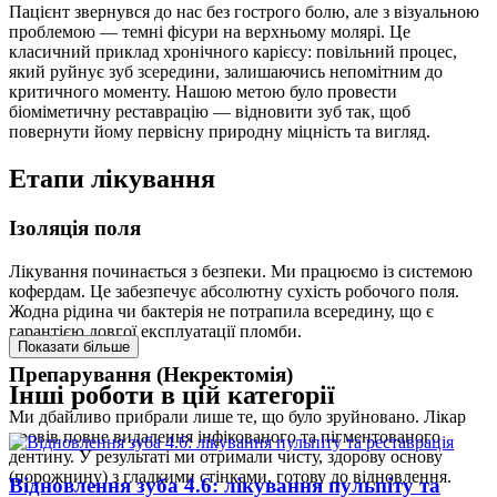
Пацієнт звернувся до нас без гострого болю, але з візуальною
проблемою — темні фісури на верхньому молярі. Це
класичний приклад хронічного карієсу: повільний процес,
який руйнує зуб зсередини, залишаючись непомітним до
критичного моменту. Нашою метою було провести
біоміметичну реставрацію — відновити зуб так, щоб
повернути йому первісну природну міцність та вигляд.
Етапи лікування
Ізоляція поля
Лікування починається з безпеки. Ми працюємо із системою
кофердам. Це забезпечує абсолютну сухість робочого поля.
Жодна рідина чи бактерія не потрапила всередину, що є
гарантією довгої експлуатації пломби.
Показати більше
Препарування (Некректомія)
Інші роботи в цій категорії
Ми дбайливо прибрали лише те, що було зруйновано. Лікар
провів повне видалення інфікованого та пігментованого
дентину. У результаті ми отримали чисту, здорову основу
(порожнину) з гладкими стінками, готову до відновлення.
Відновлення зуба 4.6: лікування пульпіту та