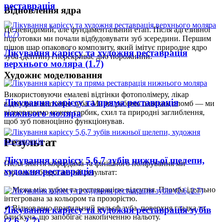
реставрація
Відновлення ядра
Це невидимий, але фундаментальний етап. Після адгезивної
підготовки ми почали відбудовувати зуб зсередини. Першим
пішов шар опакового композиту, який імітує природне ядро
Лікування карієсу та художня реставрація
зуба (дентин) і перекриває дно порожнини.
верхнього моляра (1.7)
Художнє моделювання
Використовуючи емалеві відтінки фотополімеру, лікар
Лікування карієсу та пряма реставрація
відтворив анатомію зуба. Ми не робимо пласких пломб — ми
нижнього моляра
відновлюємо кожен горбик, схил та природні заглиблення,
щоб зуб повноцінно функціонував.
Результат
Лікування карієсу 5,6,7 зубів нижньої щелепи,
Після зняття кофердама та фінішного полірування ми
художня реставрація
отримали бездоганний результат:
✔ Межа між зубом та реставрацією відсутня. Пломба ідеально
інтегрована за кольором та прозорістю.
✔ Відновлено правильний рельєф зуба, поверхня гладка та
Лікування карієсу та художня реставрація зубів
блискуча, що запобігає накопиченню нальоту.
(2.6, 2.7)