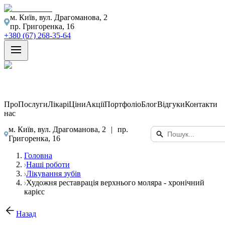
м. Київ, вул. Драгоманова, 2
пр. Григоренка, 16
+380 (67) 268-35-64
Про
Послуги
Лікарі
Ціни
Акції
Портфоліо
Блог
Відгуки
Контакти
нас
м. Київ, вул. Драгоманова, 2
|
пр.
Григоренка, 16
Головна
Наші роботи
Лікування зубів
Художня реставрація верхнього моляра - хронічний
карієс
Назад