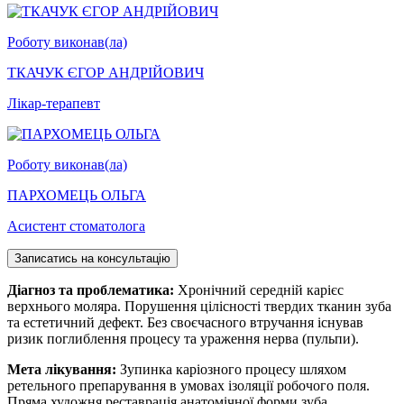
Роботу виконав(ла)
ТКАЧУК ЄГОР АНДРІЙОВИЧ
Лікар-терапевт
Роботу виконав(ла)
ПАРХОМЕЦЬ ОЛЬГА
Асистент стоматолога
Записатись на консультацію
Діагноз та проблематика:
Хронічний середній карієс
верхнього моляра. Порушення цілісності твердих тканин зуба
та естетичний дефект. Без своєчасного втручання існував
ризик поглиблення процесу та ураження нерва (пульпи).
Мета лікування:
Зупинка каріозного процесу шляхом
ретельного препарування в умовах ізоляції робочого поля.
Пряма художня реставрація анатомічної форми зуба