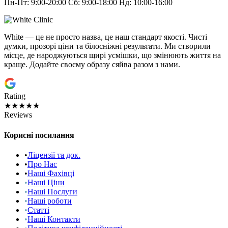
Пн-Пт: 9:00-20:00 Сб: 9:00-18:00 Нд: 10:00-16:00
White — це не просто назва, це наш стандарт якості. Чисті
думки, прозорі ціни та білосніжні результати. Ми створили
місце, де народжуються щирі усмішки, що змінюють життя на
краще. Додайте своєму образу сяйва разом з нами.
Rating
★★★★★
Reviews
Корисні посилання
•
Ліцензії та док.
•
Про Нас
•
Наші Фахівці
•
Наші Ціни
•
Наші Послуги
•
Наші роботи
•
Статті
•
Наші Контакти