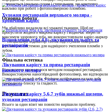
залишається ідеально сухим і стерильним, що критично
важливо при роботі з фотополімерною пломбою.
Художня реставрація верхнього моляра -
Основна робота
хронічний карієс
Ми дбайливо видалили всі уражені тканини. Щоб не
пропустити жодного мікрона карієсу і водночас зберегти
максимум здорового зуба, ми використовували карієс-маркер
Відновлення зуба 4.6: лікування пульпіту та
— спеціальний індикатор. Потім підготували поверхню
реставрація
адгезивною системою для надміцного зчеплення пломби з
зубом.
Фінальна естетика
Лікування карієсу та пряма реставрація
нижнього моляра
Відновлення проводилося методом пошарової реставрації.
Використовуючи наногібридний фотополімер, ми відтворили
природний рельєф зуба. Фінішне шліфування надало зубу
природного блиску та гладкості.
Результат
Лікування карієсу 5,6,7 зубів нижньої щелепи,
художня реставрація
Всього за один візит ми повністю вирішили проблему.