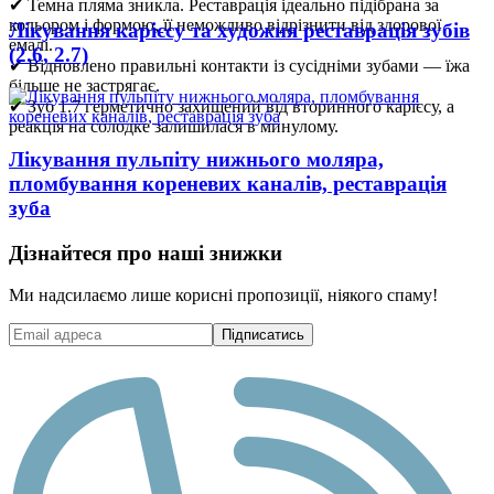
✔ Темна пляма зникла. Реставрація ідеально підібрана за
кольором і формою, її неможливо відрізнити від здорової
Лікування карієсу та художня реставрація зубів
емалі.
(2.6, 2.7)
✔ Відновлено правильні контакти із сусідніми зубами — їжа
більше не застрягає.
✔ Зуб 1.7 герметично захищений від вторинного карієсу, а
реакція на солодке залишилася в минулому.
Лікування пульпіту нижнього моляра,
пломбування кореневих каналів, реставрація
зуба
Дізнайтеся про наші знижки
Ми надсилаємо лише корисні пропозиції, ніякого спаму!
Підписатись