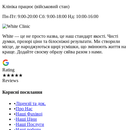
Клініка працює (військовий стан)
Пн-Пт: 9:00-20:00 Сб: 9:00-18:00 Нд: 10:00-16:00
White — це не просто назва, це наш стандарт якості. Чисті
думки, прозорі ціни та білосніжні результати. Ми створили
місце, де народжуються щирі усмішки, що змінюють життя на
краще. Додайте своєму образу сяйва разом з нами.
Rating
★★★★★
Reviews
Корисні посилання
•
Ліцензії та док.
•
Про Нас
•
Наші Фахівці
•
Наші Ціни
•
Наші Послуги
•
Наші роботи