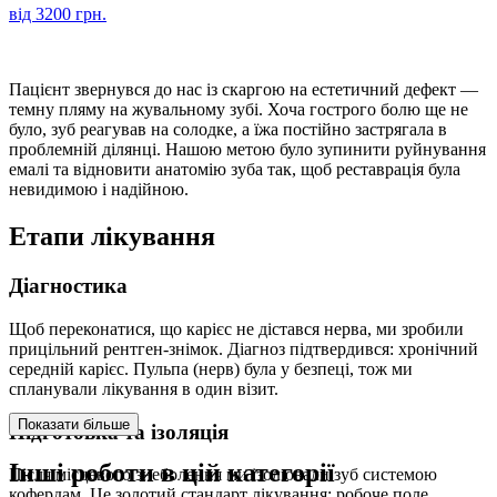
від 3200 грн.
Пацієнт звернувся до нас із скаргою на естетичний дефект —
темну пляму на жувальному зубі. Хоча гострого болю ще не
було, зуб реагував на солодке, а їжа постійно застрягала в
проблемній ділянці. Нашою метою було зупинити руйнування
емалі та відновити анатомію зуба так, щоб реставрація була
невидимою і надійною.
Етапи лікування
Діагностика
Щоб переконатися, що карієс не дістався нерва, ми зробили
прицільний рентген-знімок. Діагноз підтвердився: хронічний
середній карієс. Пульпа (нерв) була у безпеці, тож ми
спланували лікування в один візит.
Показати більше
Підготовка та ізоляція
Інші роботи в цій категорії
Після місцевого знеболення ми ізолювали зуб системою
кофердам. Це золотий стандарт лікування: робоче поле