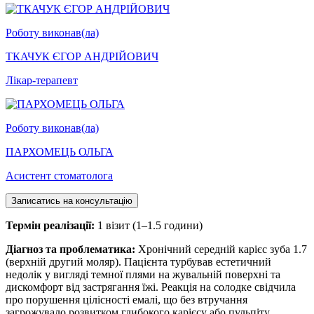
Роботу виконав(ла)
ТКАЧУК ЄГОР АНДРІЙОВИЧ
Лікар-терапевт
Роботу виконав(ла)
ПАРХОМЕЦЬ ОЛЬГА
Асистент стоматолога
Записатись на консультацію
Термін реалізації:
1 візит (1–1.5 години)
Діагноз та проблематика:
Хронічний середній карієс зуба 1.7
(верхній другий моляр). Пацієнта турбував естетичний
недолік у вигляді темної плями на жувальній поверхні та
дискомфорт від застрягання їжі. Реакція на солодке свідчила
про порушення цілісності емалі, що без втручання
загрожувало розвитком глибокого карієсу або пульпіту.