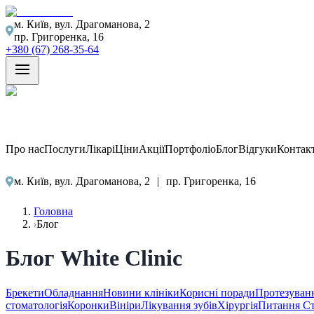
м. Київ, вул. Драгоманова, 2
пр. Григоренка, 16
+380 (67) 268-35-64
Про нас
Послуги
Лікарі
Ціни
Акції
Портфоліо
Блог
Відгуки
Контак
м. Київ, вул. Драгоманова, 2
|
пр. Григоренка, 16
Головна
Блог
Блог White Clinic
Брекети
Обладнання
Новини клініки
Корисні поради
Протезуван
стоматологія
Коронки
Вініри
Лікування зубів
Хірургія
Питання С