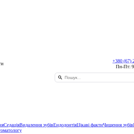
+380 (67) 
ти
Пн-Пт: 9
ня
Седація
Видалення зубів
Ендодонтія
Цікаві факти
Чищення зубів
томатологу