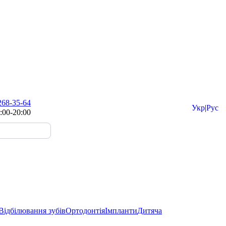
268-35-64
Укр
|
Рус
:00-20:00
Відбілювання зубів
Ортодонтія
Імпланти
Дитяча