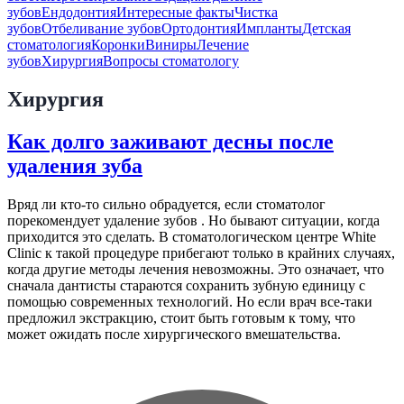
зубов
Ендодонтия
Интересные факты
Чистка
зубов
Отбеливание зубов
Ортодонтия
Импланты
Детская
стоматология
Коронки
Виниры
Лечение
зубов
Хирургия
Вопросы стоматологу
Хирургия
Как долго заживают десны после
удаления зуба
Вряд ли кто-то сильно обрадуется, если стоматолог
порекомендует удаление зубов . Но бывают ситуации, когда
приходится это сделать. В стоматологическом центре White
Clinic к такой процедуре прибегают только в крайних случаях,
когда другие методы лечения невозможны. Это означает, что
сначала дантисты стараются сохранить зубную единицу с
помощью современных технологий. Но если врач все-таки
предложил экстракцию, стоит быть готовым к тому, что
может ожидать после хирургического вмешательства.