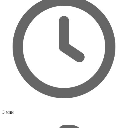
3
мин