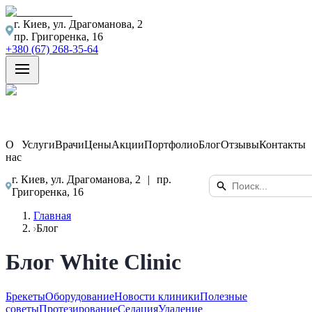
г. Киев, ул. Драгоманова, 2
пр. Григоренка, 16
+380 (67) 268-35-64
О
Услуги
Врачи
Цены
Акции
Портфолио
Блог
Отзывы
Контакты
нас
г. Киев, ул. Драгоманова, 2
|
пр.
Григоренка, 16
Главная
Блог
Блог White Clinic
Брекеты
Оборудование
Новости клиники
Полезные
советы
Протезирование
Седация
Удаление