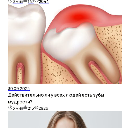
3
мин
147
2644
30.09.2025
Действительно ли у всех людей есть зубы
мудрости?
3
мин
215
2926