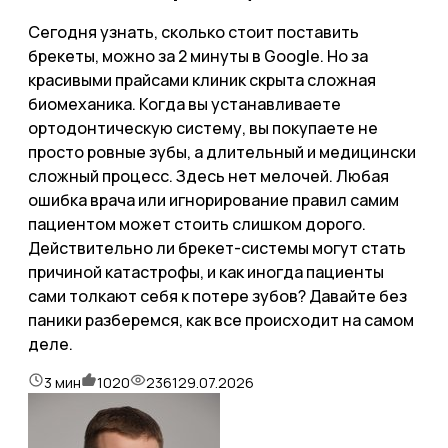
Сегодня узнать, сколько стоит поставить
брекеты, можно за 2 минуты в Google. Но за
красивыми прайсами клиник скрыта сложная
биомеханика. Когда вы устанавливаете
ортодонтическую систему, вы покупаете не
просто ровные зубы, а длительный и медицински
сложный процесс. Здесь нет мелочей. Любая
ошибка врача или игнорирование правил самим
пациентом может стоить слишком дорого.
Действительно ли брекет-системы могут стать
причиной катастрофы, и как иногда пациенты
сами толкают себя к потере зубов? Давайте без
паники разберемся, как все происходит на самом
деле.
3
мин
1020
2361
29.07.2026