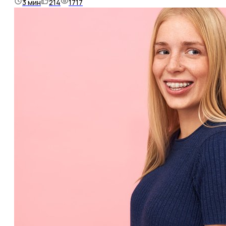
3
мин
214
1717