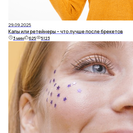
29.09.2025
Капы или ретейнеры – что лучше после брекетов
3
мин
625
5123