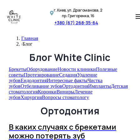
г. Киев, ул. Драгоманова, 2
пр. Григоренка, 16
+380 (67) 268-35-64
Главная
Блог
Блог White Clinic
Брекеты
Оборудование
Новости клиники
Полезные
советы
Протезирование
Седация
Удаление
зубов
Ендодонтия
Интересные факты
Чистка
зубов
Отбеливание зубов
Ортодонтия
Импланты
Детская
стоматология
Коронки
Виниры
Лечение
зубов
Хирургия
Вопросы стоматологу
Ортодонтия
В каких случаях с брекетами
можно потерять зуб