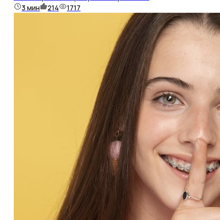
3
мин
214
1717