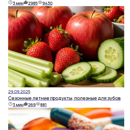
3
мин
2985
9430
29.09.2025
Сезонные летние продукты, полезные для зубов
3
мин
269
881