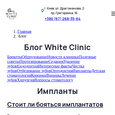
г. Киев, ул. Драгоманова, 2
пр. Григоренка, 16
+380 (67) 268-35-64
Главная
Блог
Блог White Clinic
Брекеты
Оборудование
Новости клиники
Полезные
советы
Протезирование
Седация
Удаление
зубов
Ендодонтия
Интересные факты
Чистка
зубов
Отбеливание зубов
Ортодонтия
Импланты
Детская
стоматология
Коронки
Виниры
Лечение
зубов
Хирургия
Вопросы стоматологу
Импланты
Стоит ли бояться имплантатов