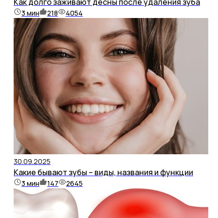
Как долго заживают десны после удаления зуба
3
мин
218
4054
30.09.2025
Какие бывают зубы – виды, названия и функции
3
мин
147
2645