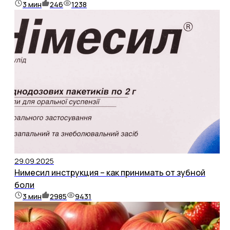
3
мин
246
1238
29.09.2025
Нимесил инструкция – как принимать от зубной
боли
3
мин
2985
9431