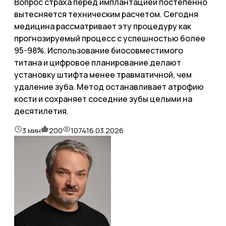
Вопрос страха перед имплантацией постепенно
вытесняется техническим расчетом. Сегодня
медицина рассматривает эту процедуру как
прогнозируемый процесс с успешностью более
95-98%. Использование биосовместимого
титана и цифровое планирование делают
установку штифта менее травматичной, чем
удаление зуба. Метод останавливает атрофию
кости и сохраняет соседние зубы целыми на
десятилетия.
3
мин
200
1074
16.03.2026