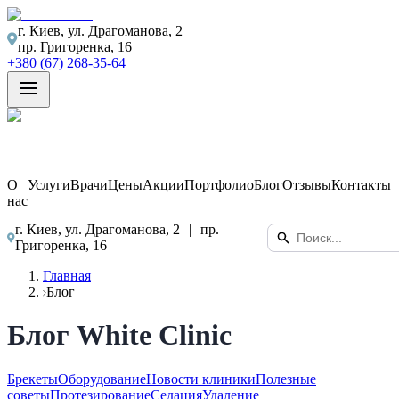
г. Киев, ул. Драгоманова, 2
пр. Григоренка, 16
+380 (67) 268-35-64
О
Услуги
Врачи
Цены
Акции
Портфолио
Блог
Отзывы
Контакты
нас
г. Киев, ул. Драгоманова, 2
|
пр.
Григоренка, 16
Главная
Блог
Блог White Clinic
Брекеты
Оборудование
Новости клиники
Полезные
советы
Протезирование
Седация
Удаление