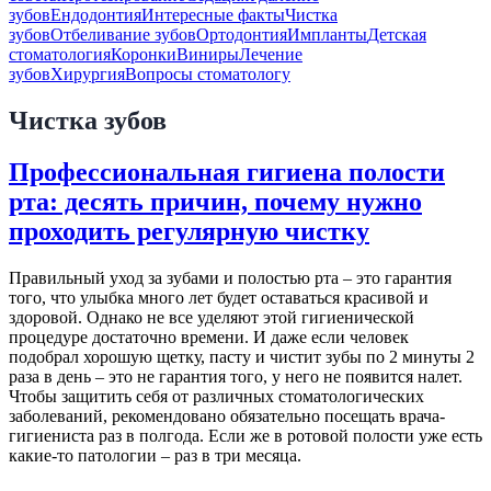
зубов
Ендодонтия
Интересные факты
Чистка
зубов
Отбеливание зубов
Ортодонтия
Импланты
Детская
стоматология
Коронки
Виниры
Лечение
зубов
Хирургия
Вопросы стоматологу
Чистка зубов
Профессиональная гигиена полости
рта: десять причин, почему нужно
проходить регулярную чистку
Правильный уход за зубами и полостью рта – это гарантия
того, что улыбка много лет будет оставаться красивой и
здоровой. Однако не все уделяют этой гигиенической
процедуре достаточно времени. И даже если человек
подобрал хорошую щетку, пасту и чистит зубы по 2 минуты 2
раза в день – это не гарантия того, у него не появится налет.
Чтобы защитить себя от различных стоматологических
заболеваний, рекомендовано обязательно посещать врача-
гигиениста раз в полгода. Если же в ротовой полости уже есть
какие-то патологии – раз в три месяца.