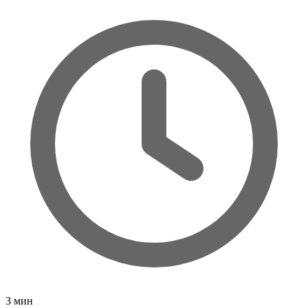
3
мин